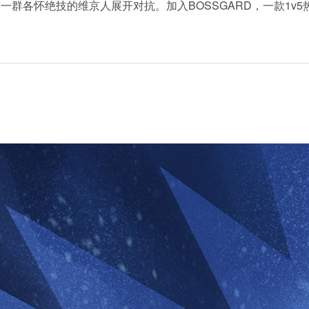
与一群各怀绝技的维京人展开对抗。加入BOSSGARD，一款1v