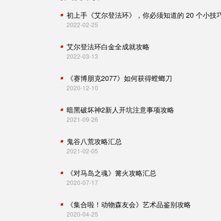
初上手《艾尔登法环》，你必须知道的 20 个小技
2022-02-25
艾尔登法环白金全成就攻略
2022-03-13
《赛博朋克2077》如何获得螳螂刀
2020-12-10
暗黑破坏神2新人开坑注意事项攻略
2021-09-26
鬼谷八荒攻略汇总
2021-02-05
《对马岛之魂》篝火攻略汇总
2020-07-17
《集合啦！动物森友会》艺术品鉴别攻略
2020-04-25