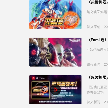
《超级机器人
钢之魂又燃起
篝火原创
20
《Fami 
4 款作品进
篝火新闻
20
《超级机器人
《逆袭的夏亚
体将会登场
篝火新闻
20