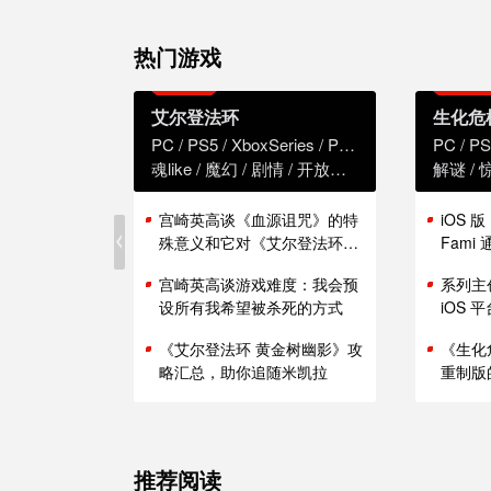
热门游戏
艾尔登法环
生化危
PC
PS5
XboxSeries
PS4
XboxOne
PC
PS
魂like
魔幻
剧情
开放世界
解谜
宫崎英高谈《血源诅咒》的特
iOS 
殊意义和它对《艾尔登法环》
Fam
的影响
能表现
宫崎英高谈游戏难度：我会预
系列主
设所有我希望被杀死的方式
iOS
《艾尔登法环 黄金树幽影》攻
《生化
略汇总，助你追随米凯拉
重制版
推荐阅读