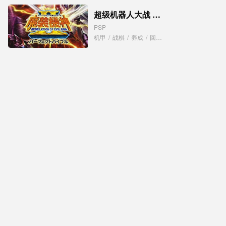
超级机器人大战 OG 传说：魔装机神 2 邪神启示录
PSP
机甲
/
战棋
/
养成
/
回合制