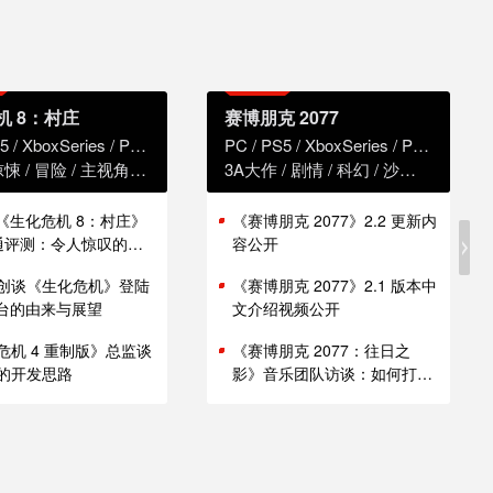
机 8：村庄
赛博朋克 2077
5
XboxSeries
PS4
XboxOne
PC
PS5
XboxSeries
PS4
Xbox
惊悚
冒险
主视角
恐怖
3A大作
剧情
科幻
沙盒
赛博朋
版《生化危机 8：村庄》
《赛博朋克 2077》2.2 更新内
i 通评测：令人惊叹的性
容公开
创谈《生化危机》登陆
《赛博朋克 2077》2.1 版本中
 平台的由来与展望
文介绍视频公开
危机 4 重制版》总监谈
《赛博朋克 2077：往日之
的开发思路
影》音乐团队访谈：如何打造
谍战原声带