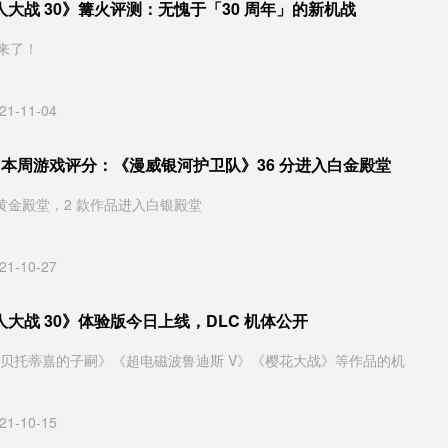
大战 30》篝火评测：无愧于「30 周年」的新机战
来了！
21-11-04
通》本周游戏评分：《漫威银河护卫队》36 分进入白金殿堂
入黄金殿堂，2 款作品进入白银殿堂
21-10-27
大战 30》体验版今日上线，DLC 机体公开
 贝托蒂嘉的子嗣》《超电磁波鲁迪斯 V》《樱花大战》等作品的机
21-10-15