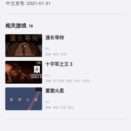
中文发售: 2021-01-31
相关游戏
19
漫长等待
PC
策略
模拟
经营
10
十字军之王 3
PC
策略
DLC地狱
模拟
历史
中世纪
重塑火星
PC
策略
模拟
经营
独立