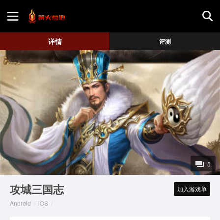
首页
详情
评测
游戏评测
地图攻略
5
攻城三国志
加入游戏单
Android
/
iOS
/