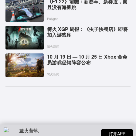
《F1 22》前瞻：新赛车、新赛道，而
且没有海豚跳
Polygon
篝火 XGP 周报：《虫子快餐店》即将
加入游戏库
篝火新闻
10 月 19 日 — 10 月 25 日 Xbox 金会
员游戏促销阵容公布
篝火新闻
篝火营地
打开APP