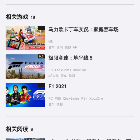
相关游戏
18
马力欧卡丁车实况：家庭赛车场
NS
赛车
休闲
模拟
AR
9.3
极限竞速：地平线 5
PC
XboxSeries
XboxOne
3A大作
赛车
模拟
F1 2021
PC
PS5
XboxSeries
PS4
XboxOne
赛车
模拟
相关阅读
8