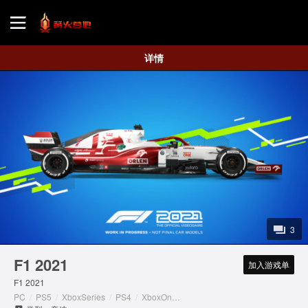
首页
详情
游戏评测
地图攻略
3
F1 2021
加入游戏单
F1 2021
PC
/
PS5
/
XboxSeries
/
PS4
/
XboxOne
/