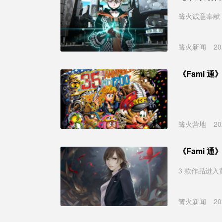
篝火诚意奉献
篝火新闻
20
《Fami 通
篝火营地
20
《Fami 
3 款作品进入
篝火新闻
20