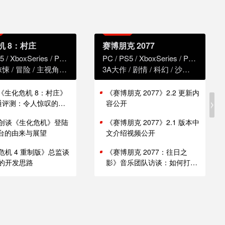
机 8：村庄
赛博朋克 2077
5
XboxSeries
PS4
XboxOne
PC
PS5
XboxSeries
PS4
Xbox
惊悚
冒险
主视角
恐怖
3A大作
剧情
科幻
沙盒
赛博朋
版《生化危机 8：村庄》
《赛博朋克 2077》2.2 更新内
i 通评测：令人惊叹的性
容公开
创谈《生化危机》登陆
《赛博朋克 2077》2.1 版本中
 平台的由来与展望
文介绍视频公开
危机 4 重制版》总监谈
《赛博朋克 2077：往日之
的开发思路
影》音乐团队访谈：如何打造
谍战原声带