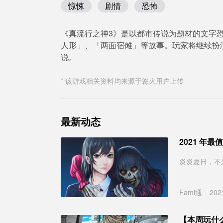
惊悚
剧情
恐怖
《真流行之神3》是以都市传说为题材的文字
人形」、「两面宿傩」等故事。玩家将继续扮
说。
* 该游戏相关资料均来源于篝火用户上传
最新动态
2021 年
炎炎夏日，不
Fami通
202
【本周玩什么】