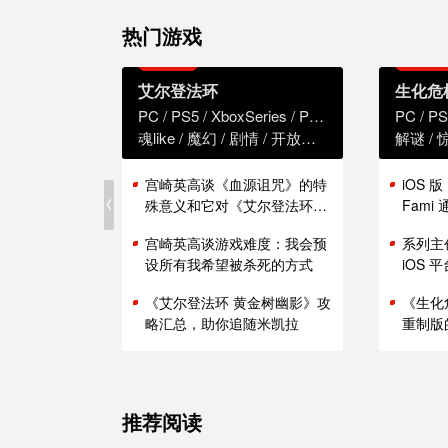
热门游戏
艾尔登法环
生化危
PC
PS5
XboxSeries
PS4
XboxOne
PC
PS
魂like
魔幻
剧情
开放世界
解谜
宫崎英高谈《血源诅咒》的特
iOS 
殊意义和它对《艾尔登法环》
Fam
的影响
能表现
宫崎英高谈游戏难度：我会预
系列主
设所有我希望被杀死的方式
iOS
《艾尔登法环 黄金树幽影》攻
《生化
略汇总，助你追随米凯拉
重制版
推荐阅读