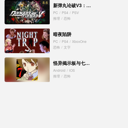
8.6
新弹丸论破V3：大家互相残杀的新学期
PC
/
PS4
/
PSV
推理
/
恐怖
暗夜陷阱
PC
/
PS4
/
XboxOne
恐怖
/
文字
怪异揭示板与七重传言
Android
/
iOS
推理
/
恐怖