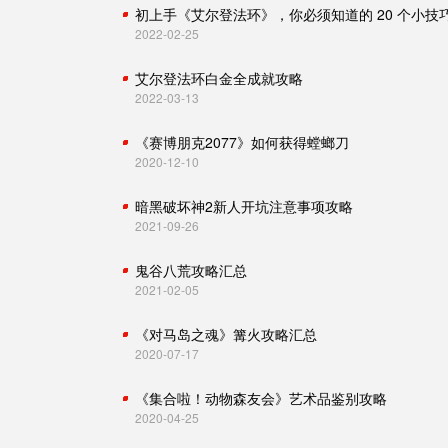
初上手《艾尔登法环》，你必须知道的 20 个小技
2022-02-25
艾尔登法环白金全成就攻略
2022-03-13
《赛博朋克2077》如何获得螳螂刀
2020-12-10
暗黑破坏神2新人开坑注意事项攻略
2021-09-26
鬼谷八荒攻略汇总
2021-02-05
《对马岛之魂》篝火攻略汇总
2020-07-17
《集合啦！动物森友会》艺术品鉴别攻略
2020-04-25