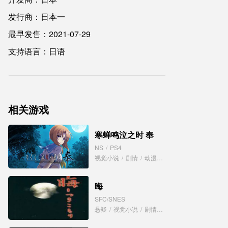
发行商：日本一
最早发售：2021-07-29
支持语言：日语
相关游戏
寒蝉鸣泣之时 奉
NS
/
PS4
视觉小说
/
剧情
/
动漫
/
恐怖
晦
SFC/SNES
悬疑
/
视觉小说
/
剧情
/
恐怖