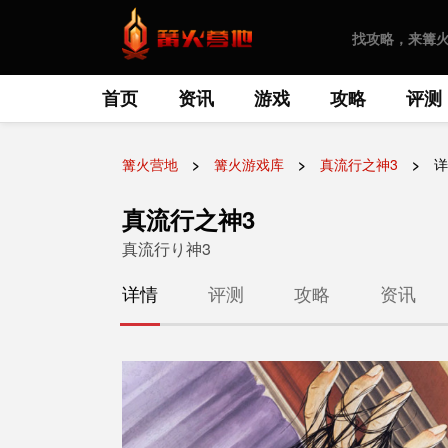
首页
资讯
游戏
攻略
评测
篝火营地
篝火游戏库
真流行之神3
详
真流行之神3
真流行り神3
详情
评测
攻略
资讯