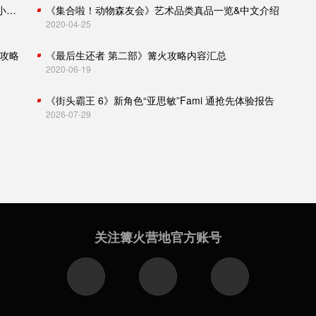
怪物猎人世界：冰原攻略（主线流程、怪物肉质、小技巧）
《集合啦！动物森友会》艺术品类真品一览&中文介绍
2020-04-25
攻略
《最后生还者 第二部》篝火攻略内容汇总
2020-06-19
《街头霸王 6》新角色“亚思敏”Fami 通抢先体验报告
2026-07-29
关注篝火营地官方账号