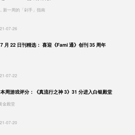
，新一周的「剁手」指南
21-07-26
》7 月 22 日刊精选： 喜迎《Fami 通》创刊 35 周年
21-07-22
通》本周游戏评分：《真流行之神 3》31 分进入白银殿堂
黄金殿堂
21-07-20