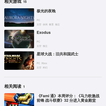
相关游戏
15
极光的夜晚
PC
太空
休闲
教育
独立
Exodus
PC
太空
独立
星球大战：旧共和国武士
PC
Xbox
太空
科幻
相关阅读
1
《Fami 通》本周评分：《马力欧激战
前锋 战斗联赛》32 分进入黄金殿堂