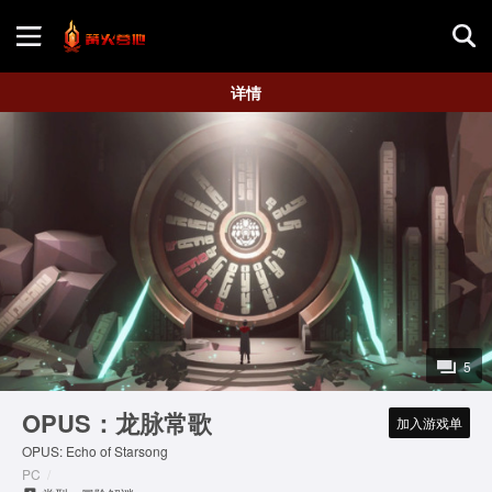
首页
详情
游戏评测
地图攻略
5
OPUS：龙脉常歌
加入游戏单
OPUS: Echo of Starsong
PC
/