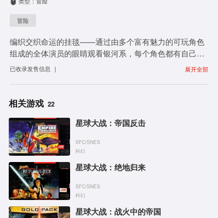
类型：冒险
i
冒险
d
编织交织命运的挂毯——通过由多个富有魅力的可玩角色
e
组成的全体演员的眼睛观看银河系，每个角色都有自己的
个性、动机以及对彼此和整个故事的影响。
已收录
发售信息
|
展开全部
o
相关游戏
22
星球大战：帝国反击
SFC/SNES
科幻
星球大战：绝地归来
SFC/SNES
科幻
星球大战：战火中的帝国