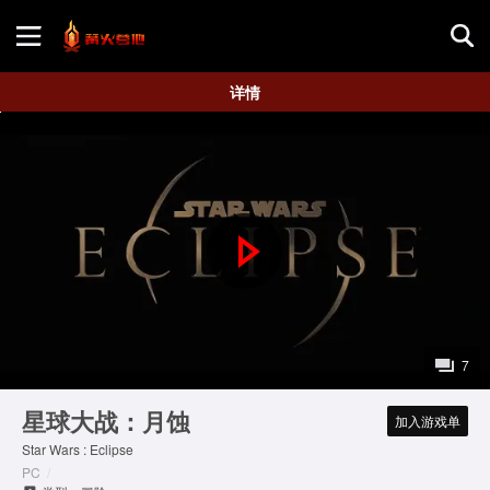
首页
详情
游戏评测
地图攻略
P
l
a
7
y
星球大战：月蚀
加入游戏单
Star Wars : Eclipse
V
PC
/