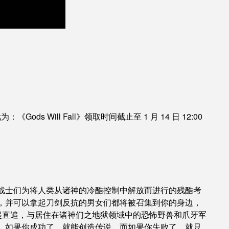
ods Will Fall》领取时间截止至 1 月 14 日 12:00
。
战士们为将人类从诸神的冷酷控制中解放而进行的残酷考
，并可以拿起刀剑反抗的男女们都将被召集到你的身边，
，并奋起直追，与居住在诸神们之地狱领域中的恐怖野兽和爪牙军
。如果你成功了，就能创造传说。而如果你失败了，就只