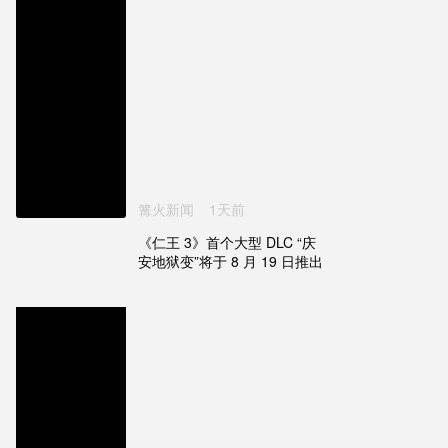
篝火新闻
1天前
《仁王 3》首个大型 DLC “庆
安地狱变”将于 8 月 19 日推出