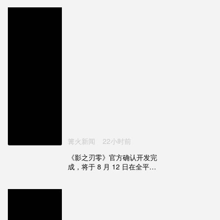
篝火新闻
22小时前
《影之刃零》官方确认开发完
成，将于 8 月 12 日在全平台
开放预售