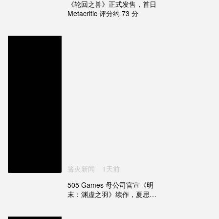
《轮回之兽》正式发售，首日
Metacritic 评分约 73 分
篝火新闻
1天前
505 Games 母公司官宣《明
末：渊虚之羽》续作，夏思源
新工作室开发