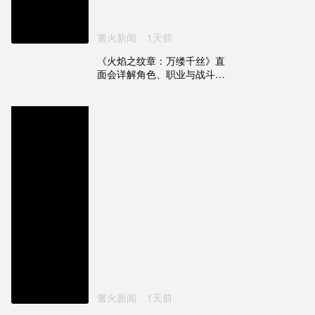
篝火新闻
1天前
《火焰之纹章：万缕千丝》直
面会详解角色、职业与战斗系
统
篝火新闻
1天前