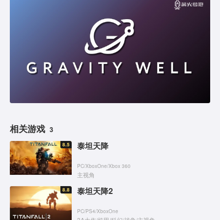
相关游戏
3
泰坦天降
8.5
PC
/
XboxOne
/
Xbox 360
主视角
泰坦天降2
8.8
PC
/
PS4
/
XboxOne
3A大作
/
机甲
/
科幻
/
战争
/
主视角