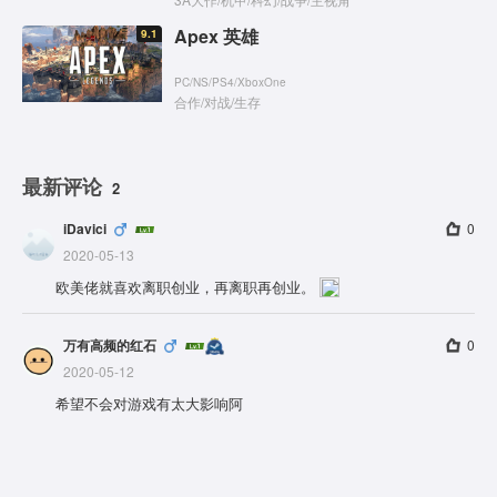
Apex 英雄
9.1
PC
/
NS
/
PS4
/
XboxOne
合作
/
对战
/
生存
最新评论
2
iDavici
0
2020-05-13
欧美佬就喜欢离职创业，再离职再创业。
万有高频的红石
0
2020-05-12
希望不会对游戏有太大影响阿