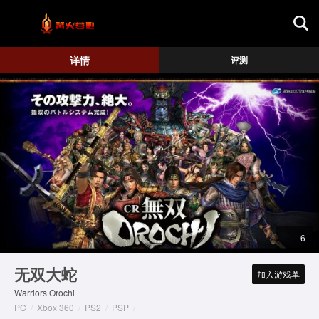
首页
详情
评测
游戏评测
地图攻略
6
无双大蛇
加入游戏单
Warriors Orochi
PC
/
Xbox 360
/
PS2
/
PSP
/