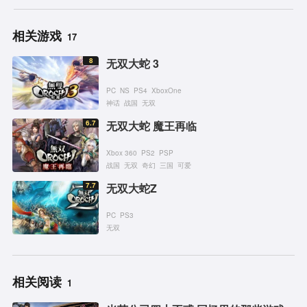
相关游戏
17
8
无双大蛇 3
PC
NS
PS4
XboxOne
神话
战国
无双
6.7
无双大蛇 魔王再临
Xbox 360
PS2
PSP
战国
无双
奇幻
三国
可爱
7.7
无双大蛇Z
PC
PS3
无双
相关阅读
1