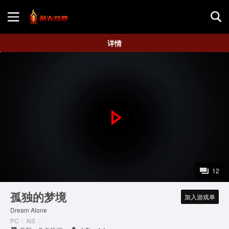
首页
详情
游戏评测
地图攻略
P
l
a
12
y
孤独的梦境
加入游戏单
Dream Alone
V
PC
/
NS
/