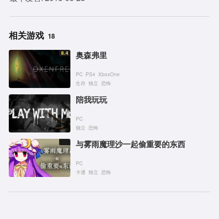
相关游戏
18
8.4
奥森弗里
PC
PS4
XboxOne
生存
独立
恐怖
陪我玩玩
PC
独立
恐怖
与雾雨魔理沙一起偷重要的东西
PC
卡通
独立
恐怖