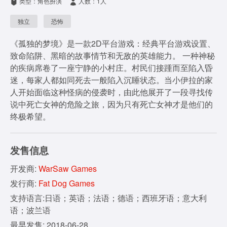
类型：角色扮演
人数：1人
i
独立
恐怖
d
《孤独的梦境》是一款2D平台游戏：经典平台游戏设置、
e
致命陷阱、黑暗的故事情节和无敌的英雄能力。 一种神秘
的疾病席卷了一座宁静的小村庄。村民们接踵而至陷入昏
o
迷，每家人都如同死去一般陷入沉睡状态。当小伊拉的家
人开始面临这种怪病的侵袭时，由此他展开了一段寻找传
说中死亡女神的危险之旅，因为只有死亡女神才是他们的
终极希望。
发售信息
开发商:
WarSaw Games
发行商:
Fat Dog Games
支持语言:日语；英语；法语；德语；西班牙语；意大利
语；波兰语
最早发售: 2018-06-28