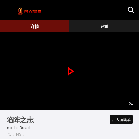
首页
详情
评测
游戏评测
地图攻略
P
l
a
24
y
陷阵之志
加入游戏单
Into the Breach
V
PC
/
NS
/