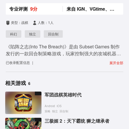
i
专业评测
9分
来自 IGN、VGtime、Gamerank
d
类型：战棋
人数：1人
e
科幻
独立
回合制
o
《陷阵之志(Into The Breach)》是由 Subset Games 制作
发行的一款回合制策略游戏，玩家控制强大的攻城机器，
在随机生成的棋盘地图上与敌人交锋。游戏设定在外星人
已收录
配置信息
|
展开全部
入侵的战火地球，残存的人类文明要与潜伏在地下的外星
生物交战。玩家将控制未来的机甲兵器对抗外星人的威
胁。每一场游戏都采用随机生成的地图，用回合制策略战
相关游戏
6
棋的操作拯救地球。 本作原声音乐将继续由《超越光速》
军团战棋英雄时代
的作曲家 Ben Prunty 负责，其余的音效则会交给 Power
Up Audio。文字剧本和世界搭建则由 Chris Avellone 合作
Android
iOS
完成。
策略
独立
回合制
三极姬 2：天下霸统 狮之继承者