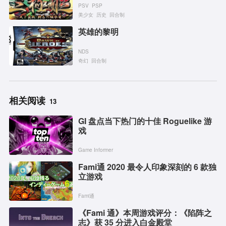
PSV
PSP
美少女
历史
回合制
英雄的黎明
NDS
奇幻
回合制
相关阅读
13
GI 盘点当下热门的十佳 Roguelike 游
戏
Game Informer
Fami通 2020 最令人印象深刻的 6 款独
立游戏
Fami通
《Fami 通》本周游戏评分：《陷阵之
志》获 35 分进入白金殿堂