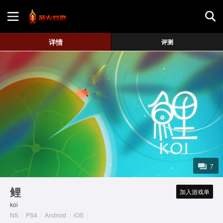
首页
详情
评测
游戏评测
地图攻略
7
鲤
加入游戏单
koi
NS
/
PS4
/
Android
/
iOS
/