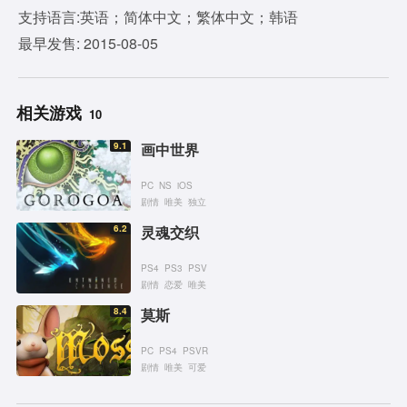
支持语言:英语；简体中文；繁体中文；韩语
最早发售: 2015-08-05
相关游戏
10
9.1
画中世界
PC
NS
iOS
剧情
唯美
独立
6.2
灵魂交织
PS4
PS3
PSV
剧情
恋爱
唯美
8.4
莫斯
PC
PS4
PSVR
剧情
唯美
可爱