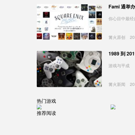
Fami 通
你心目中最经典
篝火原创
20
1989 到
游戏与平成
篝火新闻
20
热门游戏
推荐阅读