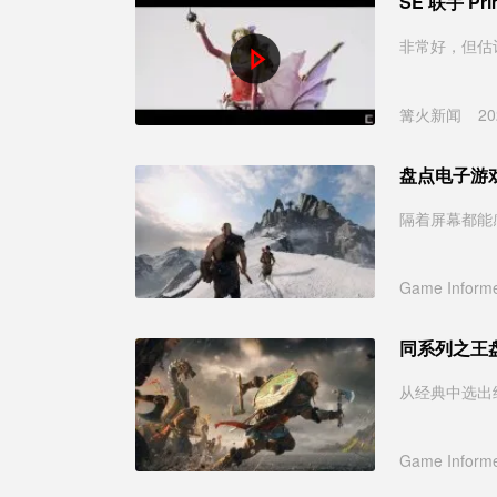
SE 联手 Pr
非常好，但估
篝火新闻
20
盘点电子游
隔着屏幕都能
Game Inform
同系列之王盘
从经典中选出
Game Inform