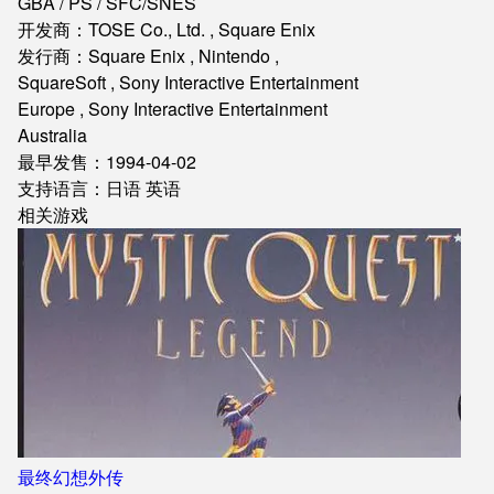
GBA / PS / SFC/SNES
开发商：TOSE Co., Ltd. , Square Enix
发行商：Square Enix , Nintendo ,
SquareSoft , Sony Interactive Entertainment
Europe , Sony Interactive Entertainment
Australia
最早发售：1994-04-02
支持语言：日语 英语
相关游戏
最终幻想外传