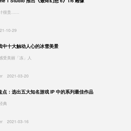
ime 1 Studio 推出《最终幻想 6》1/6 雕像
计很贵……
21-10-29
戏中十大触动人心的冰雪美景
感受美丽「冻」人
er
2021-03-20
点：选出五大知名游戏 IP 中的系列最佳作品
经典
er
2021-03-16