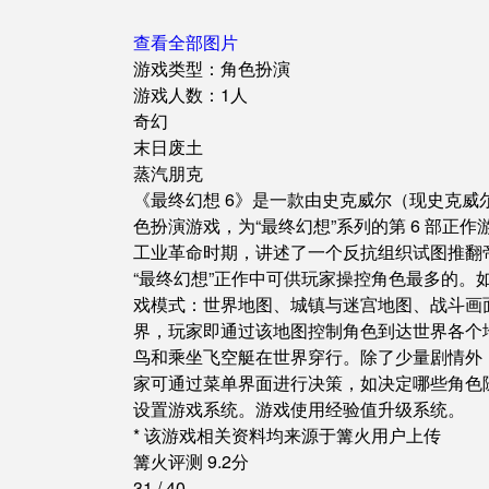
查看全部图片
游戏类型：角色扮演
游戏人数：1人
奇幻
末日废土
蒸汽朋克
《最终幻想 6》是一款由史克威尔（现史克威尔
色扮演游戏，为“最终幻想”系列的第 6 部
工业革命时期，讲述了一个反抗组织试图推翻帝
“最终幻想”正作中可供玩家操控角色最多的。如
戏模式：世界地图、城镇与迷宫地图、战斗画
界，玩家即通过该地图控制角色到达世界各个
鸟和乘坐飞空艇在世界穿行。除了少量剧情外
家可通过菜单界面进行决策，如决定哪些角色
设置游戏系统。游戏使用经验值升级系统。
* 该游戏相关资料均来源于篝火用户上传
篝火评测
9.2
分
31
/
40