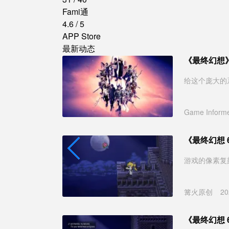
Fami通
4.6
/
5
APP Store
最新动态
《最终幻想
给这个庞大的
Game Inform
《最终幻想
游戏的像素复
篝火原创
20
《最终幻想