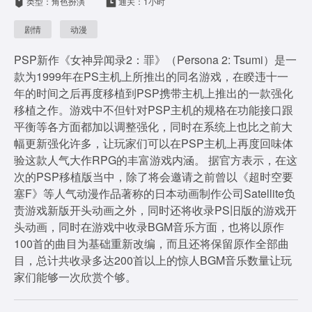
类型：角色扮演
通关：1小时
剧情
动漫
PSP新作《女神异闻录2：罪》（Persona 2: Tsumi）是一
款为1999年在PS主机上所推出的同名游戏，在睽违十一
年的时间之后再度移植到PSP携带主机上推出的一款强化
移植之作。游戏中不但针对PSP主机的规格在功能接口跟
平衡等各方面都加以调整强化，同时在系统上也比之前大
幅更新强化许多，让玩家们可以在PSP主机上再度回味体
验这款人气大作RPG的丰富游戏内涵。 据官方表示，在这
次的PSP移植版当中，除了将会邀请之前曾以《超时空要
塞F》等人气动漫作品著称的日本动画制作公司Satellite负
责游戏新版开头动画之外，同时还将收录PS旧版的游戏开
头动画，同时在游戏中收录BGM音乐方面，也将以原作
100首的曲目为基础重新改编，而且还将保留原作全部曲
目，总计共收录多达200首以上的惊人BGM音乐数量让玩
家们能够一次欣赏个够。