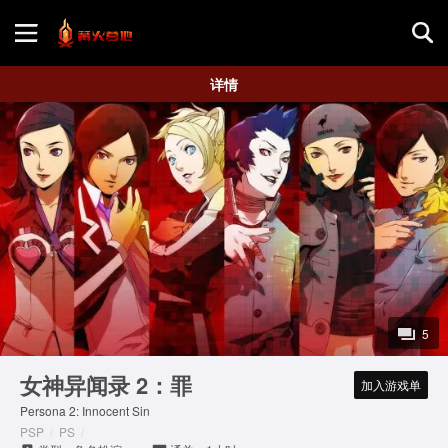
首页
详情
游戏评测
地图攻略
5
女神异闻录 2：罪
加入游戏单
Persona 2: Innocent Sin
PSP
/
PS
/