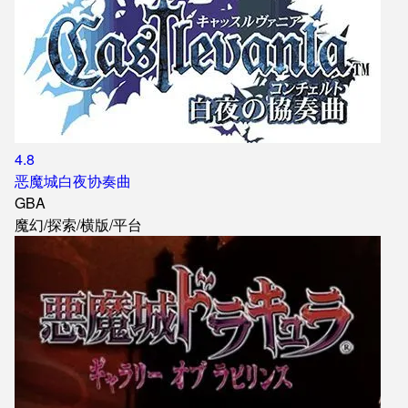
4.8
恶魔城白夜协奏曲
GBA
魔幻
/
探索
/
横版
/
平台