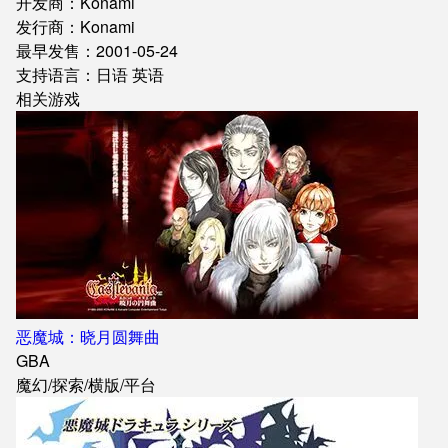
开发商：Konami
发行商：Konami
最早发售：2001-05-24
支持语言：日语 英语
相关游戏
恶魔城：晓月圆舞曲
GBA
魔幻
/
探索
/
横版
/
平台