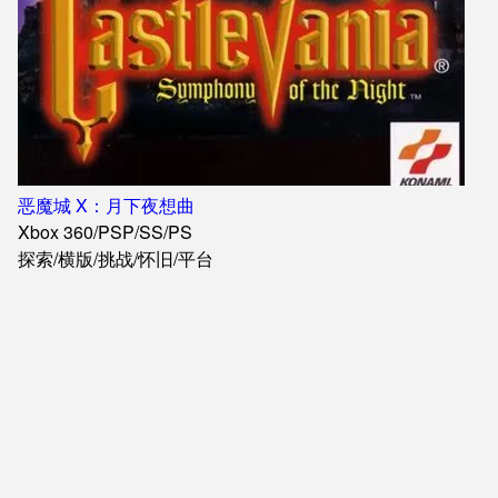
恶魔城 X：月下夜想曲
Xbox 360
/
PSP
/
SS
/
PS
探索
/
横版
/
挑战
/
怀旧
/
平台