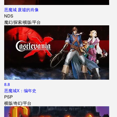
恶魔城 废墟的肖像
NDS
魔幻
/
探索
/
横版
/
平台
8.8
恶魔城X：编年史
PSP
横版
/
奇幻
/
平台