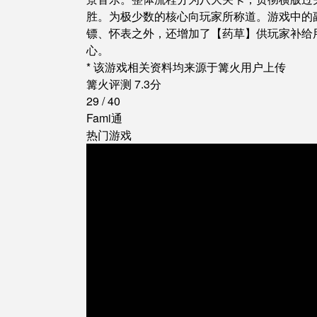
胜。为极少数的核心向玩家所称道。游戏中的
镖、怀表之外，还增加了【药草】供玩家补给
心。
* 该游戏相关资料均来源于篝火用户上传
篝火评测
7.3
分
29
/
40
Fami通
热门游戏