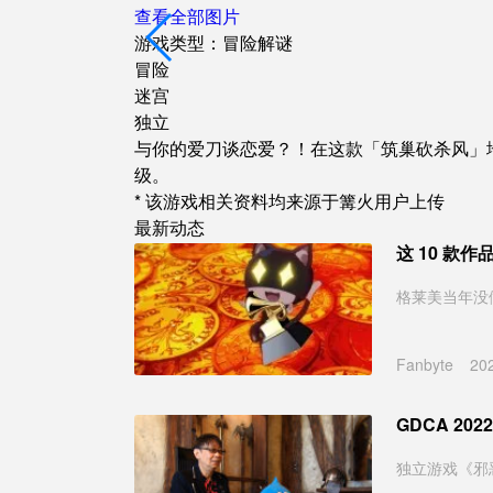
查看全部图片
游戏类型：冒险解谜
冒险
迷宫
独立
与你的爱刀谈恋爱？！在这款「筑巢砍杀风」
级。
* 该游戏相关资料均来源于篝火用户上传
最新动态
这 10 款
格莱美当年没
Fanbyte
20
GDCA 2
独立游戏《邪