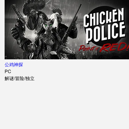
公鸡神探
PC
解谜
/
冒险
/
独立