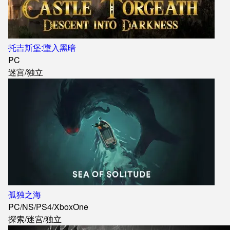
托吉斯堡:墮入黑暗
PC
迷宫
/
独立
孤独之海
PC
/
NS
/
PS4
/
XboxOne
探索
/
迷宫
/
独立