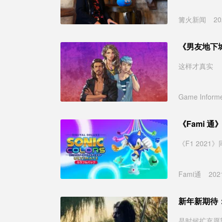
篝火新闻
20
《男友地下
这样才真实
Game Inform
《Fami 
《F1 202
Fami通
202
新年新期待
是时候扩充愿