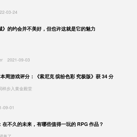
22-03-24
城》的约会并不美好，但也许这就是它的魅力
er
2021-09-03
通》本周游戏评分：《索尼克 缤纷色彩 究极版》获 34 分
1》同样步入黄金殿堂
1-09-01
：在不久的未来，有哪些值得一玩的 RPG 作品？
望单了