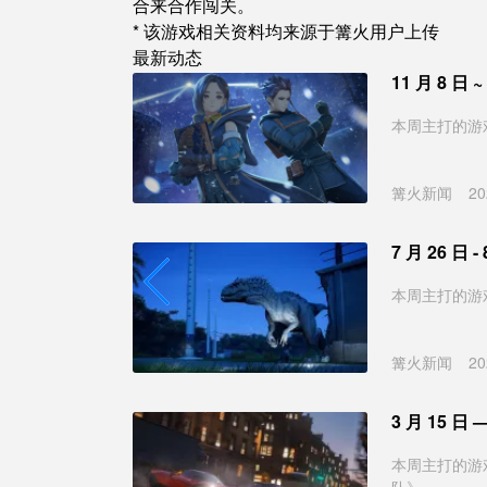
合来合作闯关。
* 该游戏相关资料均来源于篝火用户上传
最新动态
11 月 8 日
本周主打的游
篝火新闻
20
7 月 26 日
本周主打的游
篝火新闻
20
3 月 15 日
本周主打的游