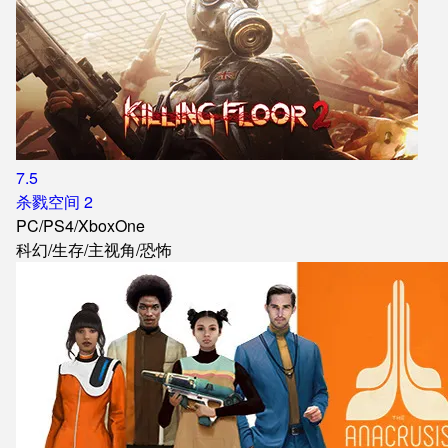
7.5
杀戮空间 2
PC
/
PS4
/
XboxOne
科幻
/
生存
/
主视角
/
恐怖