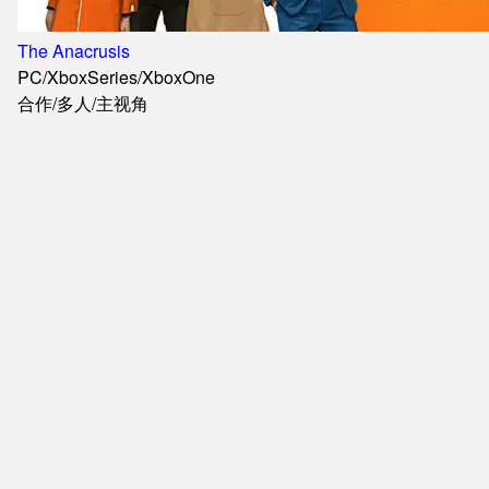
The Anacrusis
PC
/
XboxSeries
/
XboxOne
合作
/
多人
/
主视角