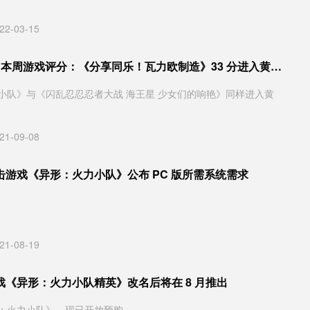
22-03-15
《Fami 通》本周游戏评分：《分享同乐！瓦力欧制造》33 分进入黄金殿堂
小队》与《闪乱忍忍忍者大战 海王星 少女们的响艳》同样进入黄
21-09-08
击游戏《异形：火力小队》公布 PC 版所需系统需求
21-08-19
戏《异形：火力小队精英》改名后将在 8 月推出
：火力小队》，现已开放预购