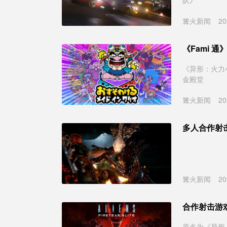
队》
篝火新闻
20
《异形：火力
金殿堂
篝火新闻
20
多人合作射
篝火新闻
20
合作射击游
原名为《异形