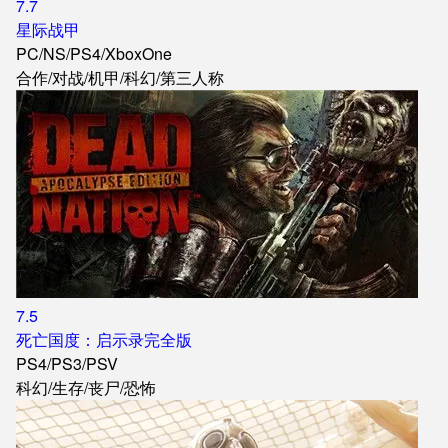
7.7
星际战甲
PC
/
NS
/
PS4
/
XboxOne
合作
/
对战
/
机甲
/
科幻
/
第三人称
7.5
死亡国度：启示录完全版
PS4
/
PS3
/
PSV
科幻
/
生存
/
丧尸
/
恐怖