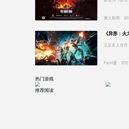
篝火新闻
20
《异形：火
立足多人合作
Fami通
202
热门游戏
推荐阅读