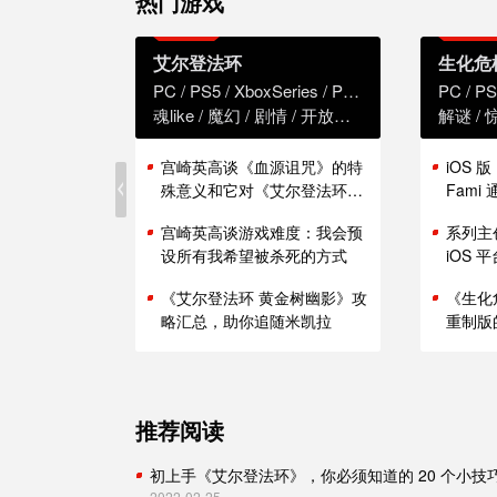
热门游戏
艾尔登法环
生化危
PC
PS5
XboxSeries
PS4
XboxOne
PC
PS
魂like
魔幻
剧情
开放世界
解谜
宫崎英高谈《血源诅咒》的特
iOS 
殊意义和它对《艾尔登法环》
Fam
的影响
能表现
宫崎英高谈游戏难度：我会预
系列主
设所有我希望被杀死的方式
iOS
《艾尔登法环 黄金树幽影》攻
《生化
略汇总，助你追随米凯拉
重制版
推荐阅读
初上手《艾尔登法环》，你必须知道的 20 个小技
2022-02-25