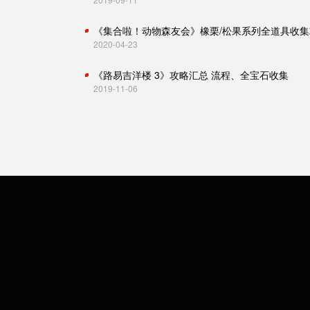
《集合啦！动物森友会》橡栗/松果系列全道具收集
2020-04-23
《路易吉洋楼 3》攻略汇总 流程、全宝石收集
2019-11-06