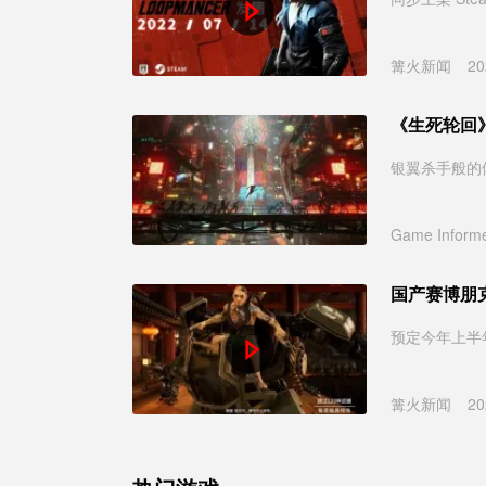
篝火新闻
20
《生死轮回
银翼杀手般的
Game Inform
国产赛博朋克
预定今年上半
篝火新闻
20