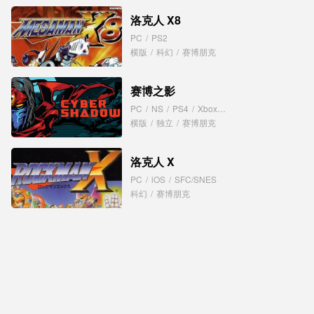
洛克人 X8
PC
/
PS2
横版
/
科幻
/
赛博朋克
赛博之影
PC
/
NS
/
PS4
/
XboxOne
横版
/
独立
/
赛博朋克
洛克人 X
PC
/
iOS
/
SFC/SNES
科幻
/
赛博朋克