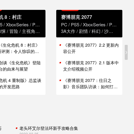
机 8：村庄
赛博朋克 2077
5
XboxSeries
PS4
XboxOne
PC
PS5
XboxSeries
PS4
Xbox
惊悚
冒险
主视角
恐怖
3A大作
剧情
科幻
沙盒
赛博朋
版《生化危机 8：村庄》
《赛博朋克 2077》2.2 更新内
i 通评测：令人惊叹的性
容公开
创谈《生化危机》登陆
《赛博朋克 2077》2.1 版本中
 平台的由来与展望
文介绍视频公开
危机 4 重制版》总监谈
《赛博朋克 2077：往日之
的开发思路
影》音乐团队访谈：如何打造
谍战原声带
巧
老头环艾尔登法环新手攻略合集
2022-02-25