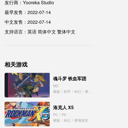
发行商：Yooreka Studio
最早发售：2022-07-14
中文发售：2022-07-14
支持语言：英语 简体中文 繁体中文
相关游戏
魂斗罗 铁血军团
MD
横版
/
机甲
/
科幻
/
赛博朋克
洛克人 X5
PC
/
PS
横版
/
科幻
/
赛博朋克