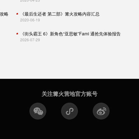
攻略
《最后生还者 第二部》篝火攻略内容汇总
2020-06-19
《街头霸王 6》新角色“亚思敏”Fami 通抢先体验报告
2026-07-29
关注篝火营地官方账号