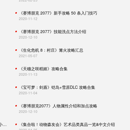
《赛博朋克 2077》新手攻略 50 条入门技巧
2020-11-12
《赛博朋克 2077》技能洗点方法介绍
2020-12-10
《生化危机 8：村庄》篝火攻略汇总
2021-05-07
《天穗之咲稻姬》攻略合集
2020-11-13
《宝可梦：剑盾》铠岛+雪原DLC 攻略合集
2020-11-04
《赛博朋克2077》人物属性介绍和加点攻略
2020-12-10
怪物猎人世界：冰原攻略（主线流程、怪物肉质、小技巧）
《集合啦！动物森友会》艺术品类真品一览&中文介绍
2020-04-25