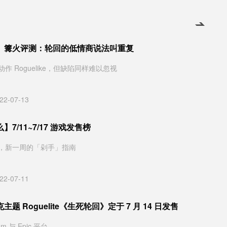
》篝火评测：轮回的低情商说法叫重复
作 Roguelike，但缺陷同样难以忽视
22-07-13
7/11~7/17 游戏发售榜
，新一周的「剁手」指南
22-07-11
题 Roguelite《生死轮回》定于 7 月 14 日发售
m 与 Epic 平台