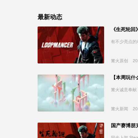
最新动态
《生死轮回
有不少亮点的动
篝火原创
20
【本周玩什么】
篝火诚意奉献
篝火新闻
20
国产赛博朋克主
同步上架 Stea