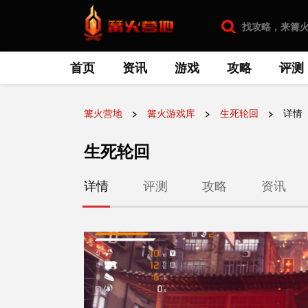
首页
资讯
游戏
攻略
评测
篝火营地
篝火游戏库
生死轮回
详情
生死轮回
详情
评测
攻略
资讯