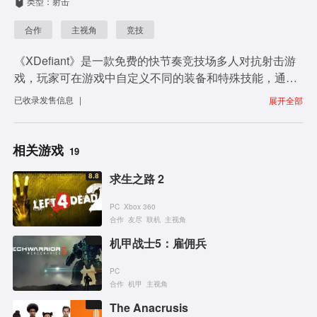
类型：射击
合作
主视角
竞技
《XDefiant》是一款免费的快节奏竞技场多人对抗射击游
戏，玩家可在游戏中自定义不同的装备和特殊技能，通过
团队合作与你的队友联手打败敌方。
已收录
发售信息
|
展开全部
相关游戏
19
8.8
求生之路 2
PC
Xbox 360
合作
友尽
联机
主视角
机甲战士5：雇佣兵
PC
合作
机甲
主视角
The Anacrusis