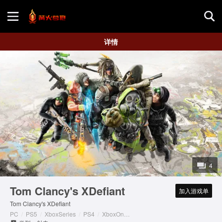
首页
详情
游戏评测
地图攻略
4
Tom Clancy's XDefiant
加入游戏单
Tom Clancy's XDefiant
PC
/
PS5
/
XboxSeries
/
PS4
/
XboxOne
/