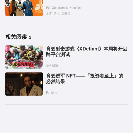
PC
XboxSeries
XboxOne
合作
多人
主视角
相关阅读
2
育碧射击游戏《XDefiant》本周将开启
跨平台测试
篝火新闻
育碧进军 NFT——「投资者至上」的
必然结果
Fanbyte