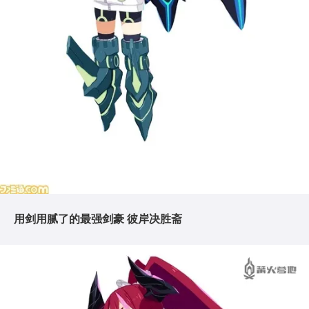
用剑用腻了的最强剑豪 彼岸决胜斋