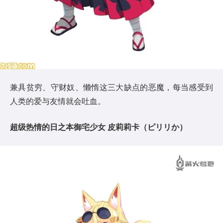
兼具贫穷、守财奴、懒惰这三大缺点的恶魔，每当感受到
人类的爱与友情就会吐血。
超级热情的日之本御宅少女 皮莉莉卡（ピリリか）