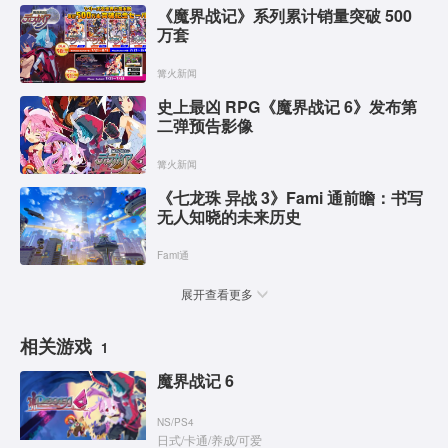
《魔界战记》系列累计销量突破 500
万套
篝火新闻
史上最凶 RPG《魔界战记 6》发布第
二弹预告影像
篝火新闻
《七龙珠 异战 3》Fami 通前瞻：书写
无人知晓的未来历史
Fami通
展开查看更多
相关游戏
1
魔界战记 6
NS
/
PS4
日式
/
卡通
/
养成
/
可爱