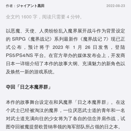
作者：
ジャイアント黒田
2022-08-23
全文约 1600 字，阅读只需要 4 分钟。
以恶魔、天使、人类纷纷乱入魔界展开战斗作为背景设定
的 SRPG《魔界战记》系列最新作《魔界战记 7》现已正
式公布，预计将于 2023 年 1 月 26 日发售，登陆
PS5/PS4/NS 平台。在官方举办的媒体发布会上，开发商
日本一详细介绍了本作的故事大纲、充满魅力的新角色以
及焕然一新的游戏系统。
夺回「日之本魔界群」
本作的故事舞台设定在和风魔界「日之本魔界群」。在这
个武士已经被淘汰的魔界，一位厌恶武士道的青年和一名
对武士道充满向往的少女将为了各自的信念并肩作战，试
图夺回被魔提督欧普纳率领的海军部队所占领的日之本。