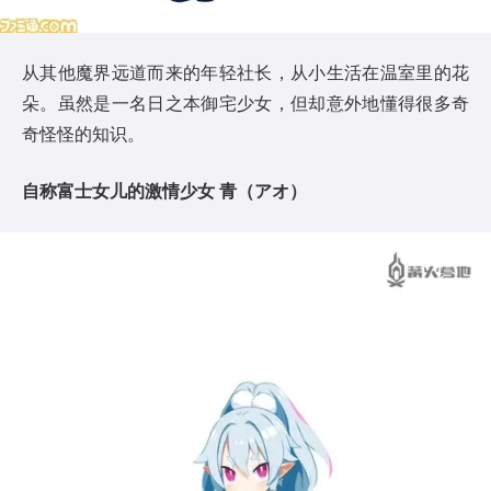
从其他魔界远道而来的年轻社长，从小生活在温室里的花
朵。虽然是一名日之本御宅少女，但却意外地懂得很多奇
奇怪怪的知识。
自称富士女儿的激情少女 青（アオ）