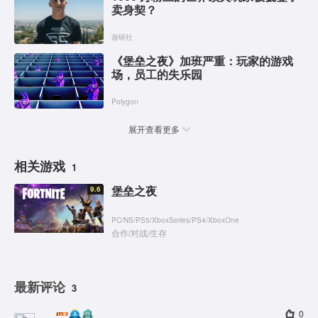
卖身契？
游研社
《堡垒之夜》加班严重：玩家的游戏
场，员工的失乐园
Polygon
展开查看更多
相关游戏
1
堡垒之夜
9.6
PC
/
NS
/
PS5
/
XboxSeries
/
PS4
/
XboxOne
合作
/
对战
/
生存
最新评论
3
0