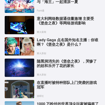
与「海王」一起清凉一夏
Fami通
意大利网络数据通信量激增 主要受
《堡垒之夜》等网络游戏影响
篝火新闻
Lady Gaga 点名国外知名主播：你谁
啊？《堡垒之夜》是什么？
篝火原创
随黑洞消失的《堡垒之夜》，哭惨了
的娃和乐开了花的家长
篝火原创
在直播时被特种部队上门突袭的游戏
冠军
游研社
1000 万粉丝的世界顶尖玩家被骗签了