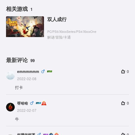
相关游戏
1
双人成行
PC
/
PS5
/
XboxSeries
/
PS4
/
XboxOne
解谜
/
冒险
/
卡通
最新评论
99
emmmmmm
0
2022-02-08
打卡
呀哈哈
0
2022-02-07
牛
短腿的柯基
0