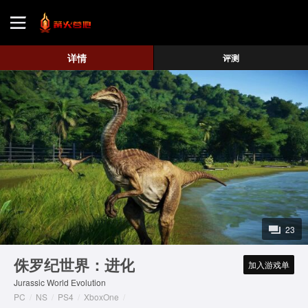
首页
详情
评测
游戏评测
地图攻略
23
侏罗纪世界：进化
加入游戏单
Jurassic World Evolution
PC
/
NS
/
PS4
/
XboxOne
/