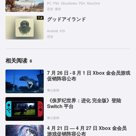
PC
PS5
XboxSeries
PS4
XboxOne
恐龙
建造
7.8
グッドアイランド
Android
iOS
恐龙
相关阅读
8
7 月 26 日 - 8 月 1 日 Xbox 金会员游戏
促销阵容公布
篝火新闻
《侏罗纪世界：进化 完全版》登陆
Switch 平台
篝火新闻
4 月 21 日 — 4 月 27 日 Xbox 金会员
游戏促销阵容公布