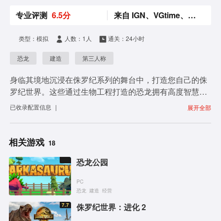
专业评测
6.5分
来自 IGN、VGtime、Gamerank
类型：模拟
人数：1人
通关：24小时
恐龙
建造
第三人称
身临其境地沉浸在侏罗纪系列的舞台中，打造您自己的侏
罗纪世界。这些通过生物工程打造的恐龙拥有高度智慧，
能够对周遭的环境进行思考、感知，并作出反应。而在这
已收录
配置信息
|
展开全部
个未知的世界里，生命总会找到自己的出路。同时您还要
面对商业间谍活动、展品出逃，以及破坏性的热带风暴带
来的威胁。
相关游戏
18
恐龙公园
PC
恐龙
建造
经营
7.7
侏罗纪世界：进化 2