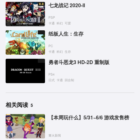
8.8
七龙战记 2020-Ⅱ
PSP
卡通
科幻
可爱
纸板人生：生存
PC
卡通
科幻
生存
勇者斗恶龙3 HD-2D 重制版
PS4
日式
卡通
回合制
相关阅读
5
【本周玩什么】5/31~6/6 游戏发售榜
篝火新闻