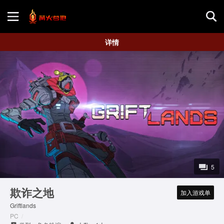
首页
详情
游戏评测
地图攻略
5
欺诈之地
加入游戏单
Griftlands
PC
/