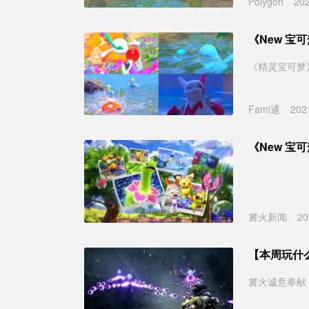
Polygon
20
《New 宝
《精灵宝可梦
Fami通
202
《New 宝
篝火新闻
20
【本周玩什么】
篝火诚意奉献