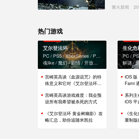
篝火新闻
20
热门游戏
艾尔登法环
生化危
PC
PS5
XboxSeries
PS4
XboxOne
PC
PS
魂like
魔幻
剧情
开放世界
解谜
宫崎英高谈《血源诅咒》的特
iOS 
殊意义和它对《艾尔登法环》
Fam
的影响
能表现
宫崎英高谈游戏难度：我会预
系列主
设所有我希望被杀死的方式
iOS
《艾尔登法环 黄金树幽影》攻
《生化
略汇总，助你追随米凯拉
重制版