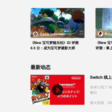
Game Informer
Pol
《New 宝可梦随乐拍》GI 评测
《New 宝
8.5 分：成为宝可梦摄影大师
评测：掌
最新动态
Switch 
所有订阅了 Nin
畅玩
篝火新闻
20