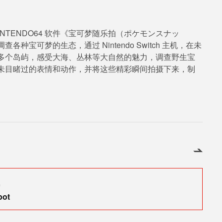
NINTENDO64 软件《宝可梦随乐拍（ポケモンスナッ
宝可梦的生态，通过 Nintendo Switch 主机，在未
多个岛屿，感受大海、丛林等大自然的魅力，调查野生宝
未目睹过的表情和动作，并将这些精彩瞬间拍摄下来，制
0
pot