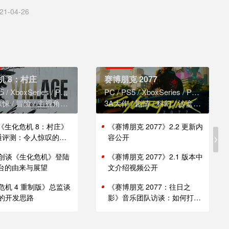
21-04-26
机 8：村庄
赛博朋克 2077
5
XboxSeries
PS4
XboxOne
PC
PS5
XboxSeries
PS4
Xbox
惊悚
冒险
主视角
恐怖
3A大作
剧情
科幻
沙盒
赛博朋
版《生化危机 8：村庄》
《赛博朋克 2077》2.2 更新内
i 通评测：令人惊叹的性
容公开
创谈《生化危机》登陆
《赛博朋克 2077》2.1 版本中
 平台的由来与展望
文介绍视频公开
危机 4 重制版》总监谈
《赛博朋克 2077：往日之
的开发思路
影》音乐团队访谈：如何打造
谍战原声带