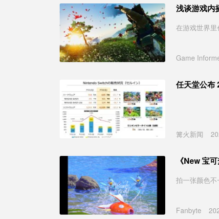
浅谈游戏内
在游戏世界里
Game Inform
任天堂公布 
篝火新闻
20
《New 
拍一张颜色不
Fanbyte
20