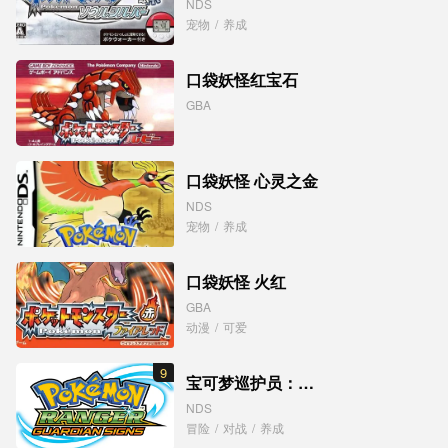
NDS
宠物
/
养成
口袋妖怪红宝石
GBA
口袋妖怪 心灵之金
NDS
宠物
/
养成
口袋妖怪 火红
GBA
动漫
/
可爱
9
宝可梦巡护员：光之轨迹
NDS
冒险
/
对战
/
养成