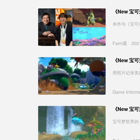
《New 
本作与《宝可
Fami通
202
《New 宝
用照片记录美
Game Inform
《New 宝
宝可梦世界的