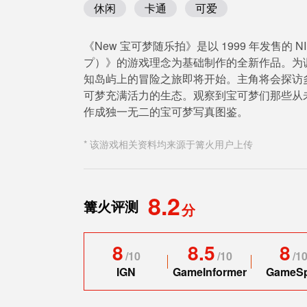
休闲
卡通
可爱
《New 宝可梦随乐拍》是以 1999 年发售的 
プ）》的游戏理念为基础制作的全新作品。为调查各种
知岛屿上的冒险之旅即将开始。主角将会探访
可梦充满活力的生态。观察到宝可梦们那些从
作成独一无二的宝可梦写真图鉴。
* 该游戏相关资料均来源于篝火用户上传
8.2
篝火评测
分
8
8.5
8
/
10
/
10
/
1
IGN
GameInformer
GameS