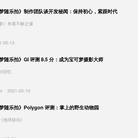
宝可梦随乐拍》制作团队谈开发秘闻：保持初心，紧跟时代
拳》有着不解之缘
1-05-13
可梦随乐拍》GI 评测 8.5 分：成为宝可梦摄影大师
好回忆
er
2021-05-10
可梦随乐拍》Polygon 评测：掌上的野生动物园
《地球脉动》