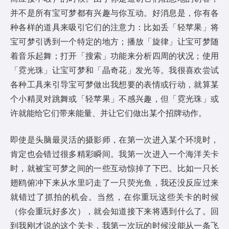
并不是所有宝可梦都有兴趣与你互动。好消息是，你有各
种各样的道具来吸引它们的注意力：比如丢「轻苹果」将
宝可梦引诱到一个特定的地方；播放「旋律」让宝可梦随
着音乐起舞；打开「搜索」功能来分析四周的状况；使用
「霓光珠」让宝可梦和「晶奇花」发光等。我很喜欢尝试
各种工具来引导宝可梦做出我想要的表情或行动，就算某
个小精灵对跳舞或「轻苹果」不感兴趣，但「霓光珠」或
许就能给它们带来能量、并让它们做出某个招牌动作。
即使是头脑最灵活的摄影师，在第一次进入某个环境时，
肯定也会错过很多精彩瞬间。我第一次进入一个海洋关卡
时，就被宝可梦之间的一些互动惊掉了下巴。比如一只长
翅鸥俯冲下来从水里叼走了一只荧光鱼，我还没反应过来
就错过了抓拍的机会。当然，在你重玩这些关卡的时候
（你会重玩好多次），就会知道接下来将遇到什么了。回
到我刚才说的这个关卡，我第一次玩的时候没能从一条飞