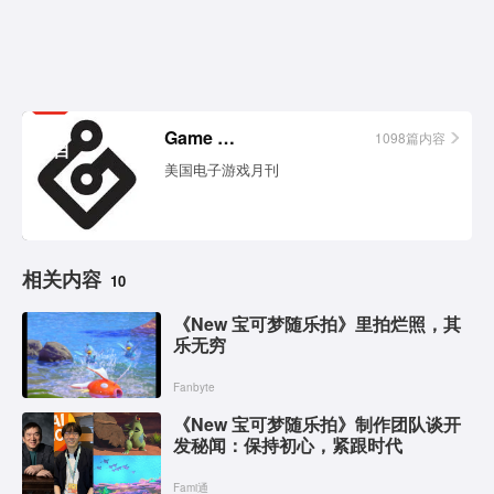
相关
Game Informer
1098篇内容
栏目
美国电子游戏月刊
相关内容
10
《New 宝可梦随乐拍》里拍烂照，其
乐无穷
Fanbyte
《New 宝可梦随乐拍》制作团队谈开
发秘闻：保持初心，紧跟时代
Fami通