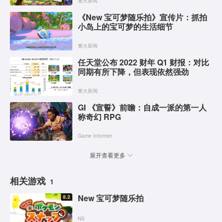
篝火新闻
《New 宝可梦随乐拍》宣传片：抓拍
小岛上的宝可梦的生活细节
篝火新闻
任天堂公布 2022 财年 Q1 财报：对比
同期有所下降，但表现依然强劲
篝火新闻
GI 《宣誓》前瞻：自成一派的第一人
称奇幻 RPG
Game Informer
展开查看更多
相关游戏
1
New 宝可梦随乐拍
8.2
NS