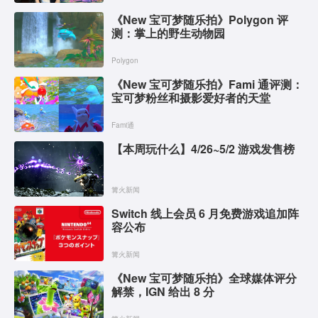
《New 宝可梦随乐拍》Polygon 评
测：掌上的野生动物园
Polygon
《New 宝可梦随乐拍》Fami 通评测：
宝可梦粉丝和摄影爱好者的天堂
Fami通
【本周玩什么】4/26~5/2 游戏发售榜
篝火新闻
Switch 线上会员 6 月免费游戏追加阵
容公布
篝火新闻
《New 宝可梦随乐拍》全球媒体评分
解禁，IGN 给出 8 分