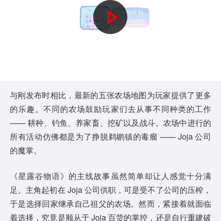
P
l
a
y
与刚发布时相比，最新的五张农场地图为玩家提供了更多
的乐趣。不同的农场鼓励玩家们去从事不同种类的工作
V
—— 耕种、钓鱼、养家畜、挖矿以及战斗。农场中进行的
i
所有活动仿佛都是为了挣脱鹈鹕镇的毒瘤 —— Joja 公司
的魔掌。
d
《星露谷物语》的主线故事虽然简单却让人感觉十分满
e
足。主角起初在 Joja 公司供职，可是受不了公司的压榨，
o
于是选择回家继承自己祖父的农场。然而，紧接着就面临
着选择，究竟是顺从于 Joja 百货的掌控，还是自行重建破