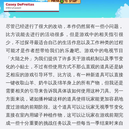
a
y
尽管已经进行了很大的改动，本作仍然留有一些小问题，
比方说能去进行的活动很多，但是游戏中的相关指引很
V
少，不过探寻最适合自己的生活作息以及工作种类的过程
i
可能才是作者想带给我们的乐趣吧。游戏中的电视节目
「大陆之外」为我们提供了许多关于游戏机制以及季节变
d
化的小贴士，不过有些使用方式不那么直观的道具还是缺
乏相应的游戏引导环节。比方说，有一种新道具可以直接
e
一键收取山羊、奶牛以及绵羊身上的所有产物，但我还是
o
需要相关的引导来告诉我具体该如何使用这种刀具。另一
方面来说，诸如播种罐这样的道具使得玩家能更加容易地
度过游戏的前期阶段。这个道具可以让玩家无视季节变化
直接在室内用罐子种植作物，这可以让玩家在游戏前期完
成一些十分重要的挑战任务以及一些每当一季结束时来自