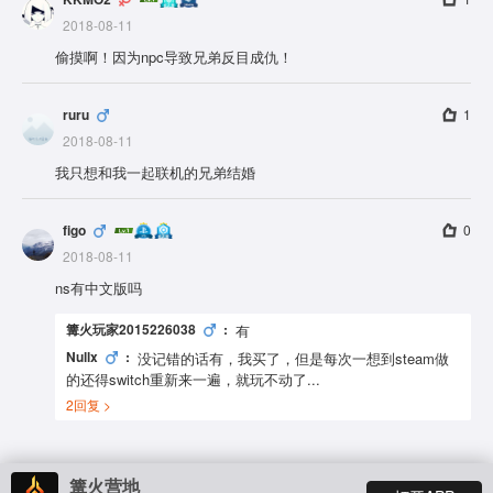
2018-08-11
偷摸啊！因为npc导致兄弟反目成仇！
ruru
1
2018-08-11
我只想和我一起联机的兄弟结婚
figo
0
2018-08-11
ns有中文版吗
篝火玩家2015226038
:
有
Nullx
:
没记错的话有，我买了，但是每次一想到steam做
的还得switch重新来一遍，就玩不动了...
2
回复 >
篝火营地