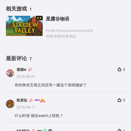
相关游戏
1
星露谷物语
8.8
PC
/
NS
/
PS4
/
XboxOne
/
Android
/
iOS
休闲
/
农场
/
经营
/
独立
最新评论
7
孤猫w
2
2018-08-21
有的角色互相之间还有一腿这个就很微妙了
欧若拉
0
2018-08-11
什么时候 能在swich上联机？
KKMO2
1