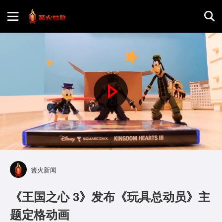
首页
游戏评测
P
地图攻略
l
a
y
篝火新闻
V
《王国之心 3》发布《玩具总动员》主
i
题定格动画