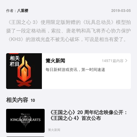
d
作者：
八重樱
2019-03-05
e
《王国之心 3》使用限定版附赠的《玩具总动员》模型拍
摄了一段定格动画，索拉、唐老鸭和高飞将齐心协力保护
o
《KH3》的游戏光盘不被无心破坏，可说是相当有爱了。
相关
篝火新闻
14971篇内容
栏目
每日新鲜游戏资讯，第一时间速递
相关内容
10
《王国之心》20 周年纪念映像公开：
《王国之心 4》首次公布
篝火新闻