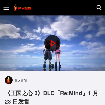
首页
游戏评测
P
地图攻略
l
a
y
篝火新闻
V
《王国之心 3》DLC「Re:Mind」1 月
i
23 日发售