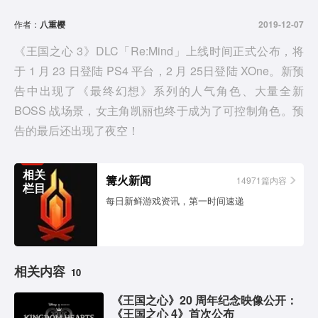
d
作者：
八重樱
2019-12-07
e
《王国之心 3》DLC「Re:Mind」上线时间正式公布，将
于 1 月 23 日登陆 PS4 平台，2 月 25日登陆 XOne。新预
o
告中出现了《最终幻想》系列的人气角色、大量全新
BOSS 战场景，女主角凯丽也终于成为了可控制角色。预
告的最后还出现了夜空！
相关
篝火新闻
14971篇内容
栏目
每日新鲜游戏资讯，第一时间速递
相关内容
10
《王国之心》20 周年纪念映像公开：
《王国之心 4》首次公布