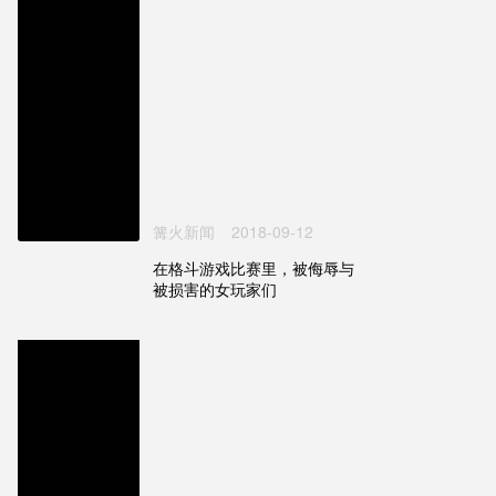
篝火新闻
2018-09-12
在格斗游戏比赛里，被侮辱与
被损害的女玩家们