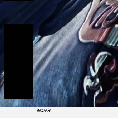
《灵魂能力6》新角色参战 魔
剑的化身 Inferno
2018-10-05
《灵魂能力 6》公布新参战角
色拉斐尔