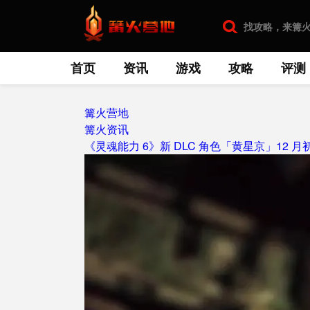
首页
资讯
游戏
攻略
评测
篝火营地
篝火资讯
《灵魂能力 6》新 DLC 角色「黄星京」12 月