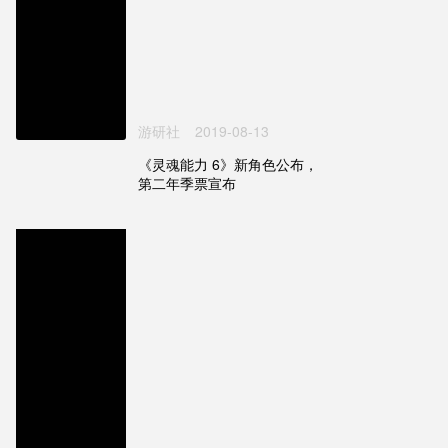
游研社
2019-08-13
《灵魂能力 6》新角色公布，
第二年季票宣布