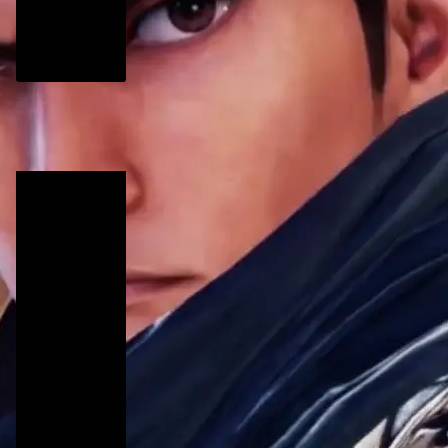
篝火新闻
2018-10-27
《灵魂能力6》新角色登场 完
全属于粉丝们的杰作
篝火新闻
2018-10-08