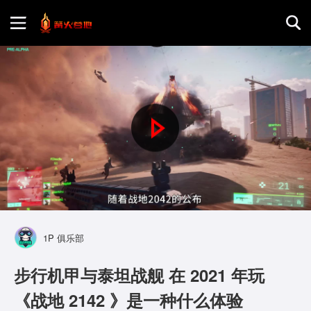
首页
游戏评测
P
地图攻略
l
a
y
1P 俱乐部
V
步行机甲与泰坦战舰 在 2021 年玩
i
《战地 2142 》是一种什么体验