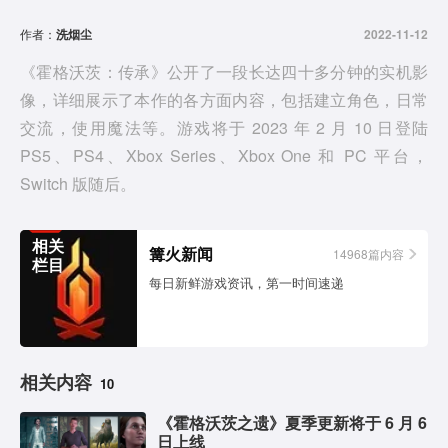
d
作者：
洗烟尘
2022-11-12
e
《霍格沃茨：传承》公开了一段长达四十多分钟的实机影
像，详细展示了本作的各方面内容，包括建立角色，日常
o
交流，使用魔法等。游戏将于 2023 年 2 月 10 日登陆
PS5、PS4、Xbox Series、Xbox One 和 PC 平台，
Switch 版随后。
相关
篝火新闻
14968篇内容
栏目
每日新鲜游戏资讯，第一时间速递
相关内容
10
《霍格沃茨之遗》夏季更新将于 6 月 6
日上线