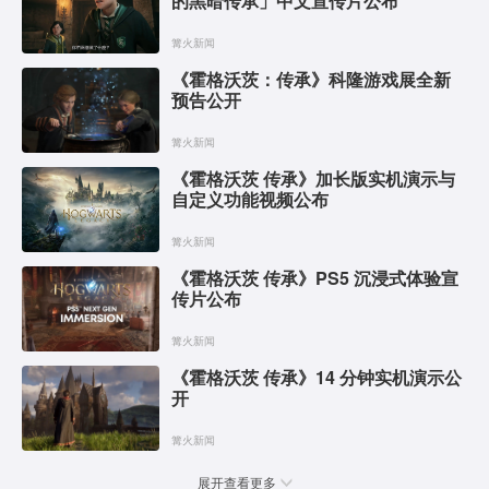
的黑暗传承」中文宣传片公布
篝火新闻
《霍格沃茨：传承》科隆游戏展全新
预告公开
篝火新闻
《霍格沃茨 传承》加长版实机演示与
自定义功能视频公布
篝火新闻
《霍格沃茨 传承》PS5 沉浸式体验宣
传片公布
篝火新闻
《霍格沃茨 传承》14 分钟实机演示公
开
篝火新闻
展开查看更多