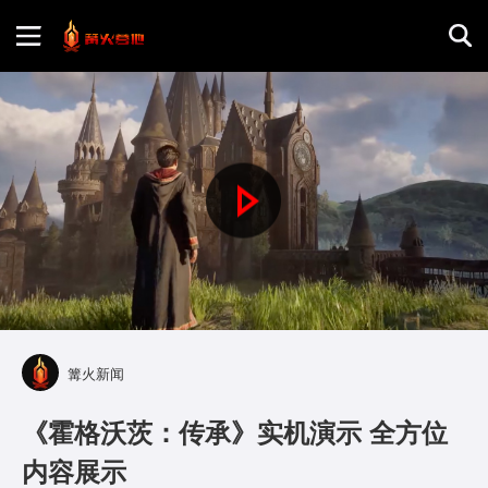
首页
游戏评测
P
地图攻略
l
a
y
篝火新闻
V
《霍格沃茨：传承》实机演示 全方位
i
内容展示