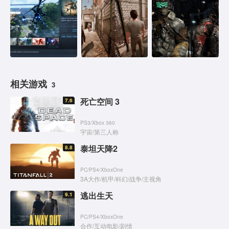
相关游戏
3
死亡空间 3
7.6
PS3
/
Xbox 360
宇宙
/
第三人称
泰坦天降2
8.8
PC
/
PS4
/
XboxOne
3A大作
/
机甲
/
科幻
/
战争
/
主视角
逃出生天
9.1
PC
/
PS4
/
XboxOne
合作
/
互动电影
/
剧情