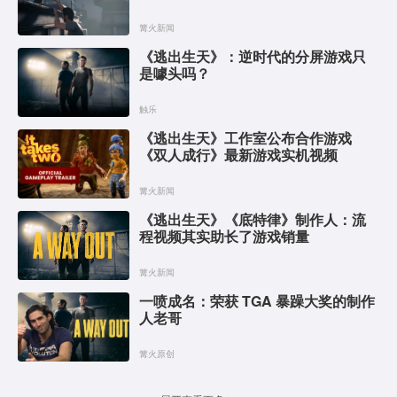
篝火新闻
《逃出生天》：逆时代的分屏游戏只
是噱头吗？
触乐
《逃出生天》工作室公布合作游戏
《双人成行》最新游戏实机视频
篝火新闻
《逃出生天》《底特律》制作人：流
程视频其实助长了游戏销量
篝火新闻
一喷成名：荣获 TGA 暴躁大奖的制作
人老哥
篝火原创