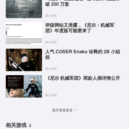
破 350 万套
篝火新闻
评级网站又泄露，《尼尔：机械军
团》年度版可能要来了
篝火新闻
人气 COSER Enako 诠释的 2B 小姐
姐
篝火新闻
《尼尔 机械军团》两款人偶详情公开
篝火新闻
展开查看更多
相关游戏
2