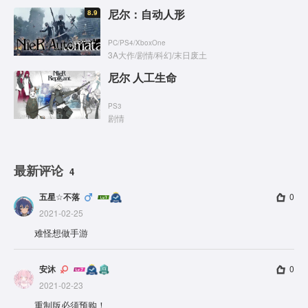
尼尔：自动人形
8.9
PC
/
PS4
/
XboxOne
3A大作
/
剧情
/
科幻
/
末日废土
尼尔 人工生命
PS3
剧情
最新评论
4
五星☆不落
0
2021-02-25
难怪想做手游
安沐
0
2021-02-23
重制版必须预购！