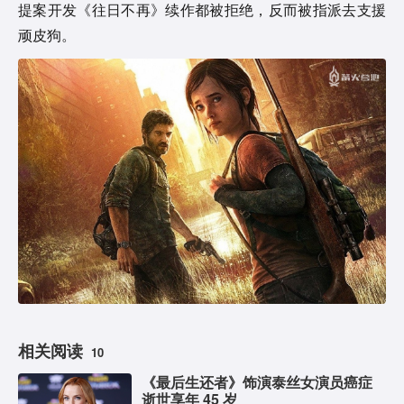
提案开发《往日不再》续作都被拒绝，反而被指派去支援
顽皮狗。
相关阅读
10
《最后生还者》饰演泰丝女演员癌症
逝世享年 45 岁