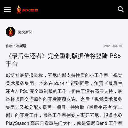
首页
篝火新闻
游戏评测
作者：
崔斯塔
2021-04-10
《最后生还者》完全重制版据传将登陆 PS5
地图攻略
平台
彭博社最新报道称，索尼内部支持性质的小工作室「视觉
美术服务集团」本来在 2014 年得到同意，负责《最后生
还者》PS5 完全重制版的工作，但由于没有高层支持，最
终将项目交还原作的开发商顽皮狗。之后「视觉美术服务
集团」又被分配支援另一项目，并协助《最后生还者 第二
部》的开发工作，最终工作室创始人离开索尼。报道也称
PlayStation 高层只看重热门大作，像是索尼 Bend 工作室