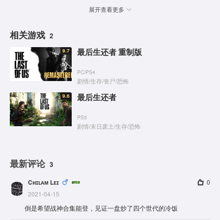
展开查看更多
相关游戏
2
最后生还者 重制版
9.7
PC
/
PS4
剧情
/
生存
/
丧尸
/
恐怖
最后生还者
9.6
PS3
剧情
/
末日废土
/
生存
/
恐怖
最新评论
3
Cʜɪʟᴀᴍ Lᴇɪ
0
2021-04-15
倒是希望战神合集能登，见证一盘炒了四个世代的冷饭