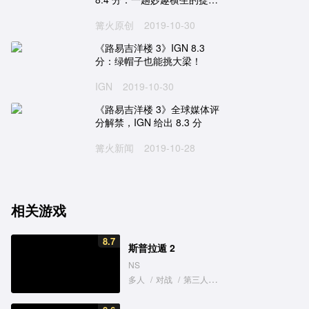
之旅
篝火原创
2019-10-30
《路易吉洋楼 3》IGN 8.3
分：绿帽子也能挑大梁！
IGN
2019-10-30
《路易吉洋楼 3》全球媒体评
分解禁，IGN 给出 8.3 分
篝火新闻
2019-10-28
相关游戏
8.7
斯普拉遁 2
NS
多人
/
对战
/
第三人称
/
可爱