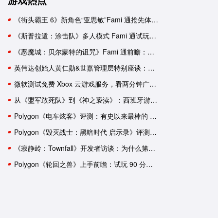
《街头霸王 6》新角色“亚思敏”Fami 通抢先体验报告
《斯普拉遁：涂击队》多人模式 Fami 通试玩：与好友并肩推进故事
《恶魔城：贝尔蒙特的诅咒》Fami 通前瞻：要素杂糅的新生《恶魔城》
英伟达创始人黄仁勋&世嘉管理层特别座谈：一次改变命运的邂逅
微软测试免费 Xbox 云游戏服务，看两分钟广告可用一小时
从《盟军敢死队》到《神之亵渎》：西班牙游戏工作室盘点
Polygon《电车炫客》评测：有史以来最棒的 3D 索尼克游戏！
Polygon《毁灭战士：黑暗时代 启示录》评测：轰轰烈烈的谢幕演出？
《寂静岭：Townfall》开发者访谈：为什么第一人称比第三人称恐怖
Polygon《轮回之兽》上手前瞻：试玩 90 分钟后，我依然有一肚子疑惑