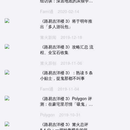
组访谈：深居地底的灰狼学级
登场
Fami通
2020-02-14
《路易吉洋楼 3》将于明年推
出「多人游玩包」
篝火新闻
2019-12-18
《路易吉洋楼 3》攻略汇总 流
程、全宝石收集
篝火原创
2019-11-06
《路易吉洋楼 3》：熟读 5 条
小贴士，捉鬼那都不叫事
Fami通
2019-11-04
《路易吉洋楼 3》Polygon 评
测：在豪宅里尽情「吸鬼」是
种什么体验？
Polygon
2019-10-31
《路易吉洋楼 3》篝火总评
8.4 分：一趟妙趣横生的捉鬼