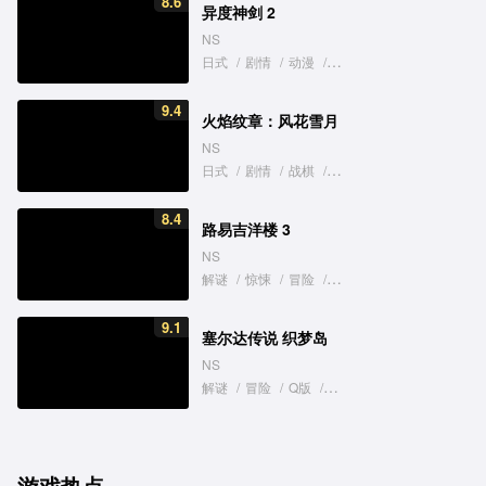
8.6
异度神剑 2
NS
日式
/
剧情
/
动漫
/
奇幻
/
养成
9.4
火焰纹章：风花雪月
NS
宝可梦传说 阿尔宙斯
刺客信条：英灵殿
日式
/
剧情
/
战棋
/
养成
One
NS
PC
PS5
XboxSeries
PS4
克
日式
探索
狩猎
神话
剧情
养成
第三人称
3A大作
冒险
开放世界
历史
潜入
8.4
路易吉洋楼 3
NS
《宝可梦 朱／紫》Polygon 评
《刺客信条 英灵殿》x《怪
解谜
/
惊悚
/
冒险
/
搞笑
测：不进反退
猎人 世界》联动宣传片公
《宝可梦 朱／紫》需要配音
育碧证实《刺客信条：英灵
9.1
塞尔达传说 织梦岛
吗？
殿》12 月 6 日将重返 Stea
NS
平台
解谜
/
冒险
/
Q版
/
重制
/
可爱
/
俯视角
匡威与《宝可梦》推出四款日
9 月 13 日 ~ 9 月 19 日 Xb
本限定联名球鞋
金会员游戏促销阵容公布
游戏热点