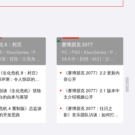
机 8：村庄
赛博朋克 2077
5
XboxSeries
PS4
XboxOne
PC
PS5
XboxSeries
PS4
Xbox
惊悚
冒险
主视角
恐怖
3A大作
剧情
科幻
沙盒
赛博朋
版《生化危机 8：村庄》
《赛博朋克 2077》2.2 更新内
i 通评测：令人惊叹的性
容公开
创谈《生化危机》登陆
《赛博朋克 2077》2.1 版本中
 平台的由来与展望
文介绍视频公开
危机 4 重制版》总监谈
《赛博朋克 2077：往日之
的开发思路
影》音乐团队访谈：如何打造
谍战原声带