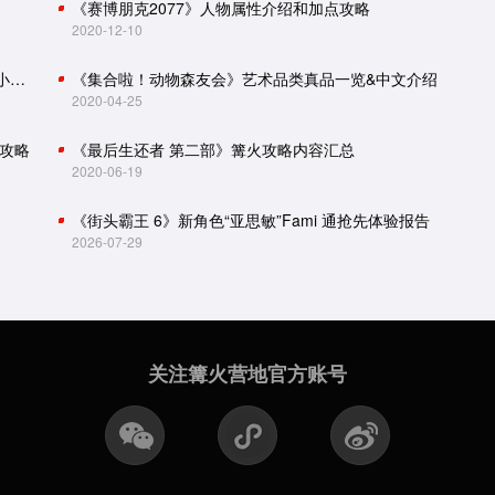
《赛博朋克2077》人物属性介绍和加点攻略
2020-12-10
怪物猎人世界：冰原攻略（主线流程、怪物肉质、小技巧）
《集合啦！动物森友会》艺术品类真品一览&中文介绍
2020-04-25
攻略
《最后生还者 第二部》篝火攻略内容汇总
2020-06-19
《街头霸王 6》新角色“亚思敏”Fami 通抢先体验报告
2026-07-29
关注篝火营地官方账号