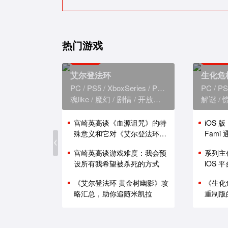
热门游戏
艾尔登法环
生化危
PC
PS5
XboxSeries
PS4
XboxOne
PC
PS
魂like
魔幻
剧情
开放世界
解谜
宫崎英高谈《血源诅咒》的特
iOS 
殊意义和它对《艾尔登法环》
Fam
的影响
能表现
宫崎英高谈游戏难度：我会预
系列主
设所有我希望被杀死的方式
iOS
《艾尔登法环 黄金树幽影》攻
《生化
略汇总，助你追随米凯拉
重制版