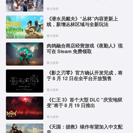
篝火新闻
《潜水员戴夫》“丛林”内容更新上
线，新增丛林区域与全新玩法
篝火新闻
肉鸽融合商店经营游戏《夜勤人》现
可在 Steam 免费领取
篝火新闻
《影之刃零》官方确认开发完成，将
于 8 月 12 日在全平台开放预售
篝火新闻
《仁王 3》首个大型 DLC “庆安地狱
变”将于 8 月 19 日推出
篝火新闻
《天国：拯救》续作有望加入中文配
音