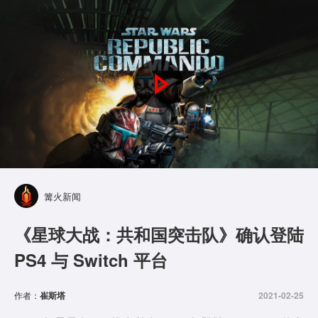
P
l
a
y
篝火新闻
V
《星球大战：共和国突击队》确认登陆
i
PS4 与 Switch 平台
d
作者：
崔斯塔
2021-02-25