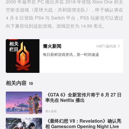
e
2005 年最早在 PC 推出并在 2018 年登陆 Xbox One 的太
空射击游戏《星球大战：共和国突击队》，终于确认将在
o
4 月 6 日登陆 PS4 与 Switch 平台，PS5 玩家也可以透过
向下兼容玩到这款游戏。游戏定价为 14.99 美元。
相关
篝火新闻
14971篇内容
栏目
每日新鲜游戏资讯，第一时间速递
相关内容
10
《GTA 6》全新宣传片将于 8 月 27 日
率先在 Netflix 播出
篝火新闻
《最终幻想 VII：Revelation》确认亮
相 Gamescom Opening Night Live