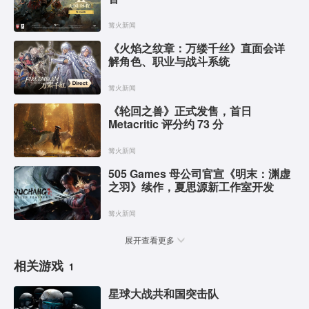
篝火新闻
《火焰之纹章：万缕千丝》直面会详
解角色、职业与战斗系统
篝火新闻
《轮回之兽》正式发售，首日
Metacritic 评分约 73 分
篝火新闻
505 Games 母公司官宣《明末：渊虚
之羽》续作，夏思源新工作室开发
篝火新闻
展开查看更多
相关游戏
1
星球大战共和国突击队