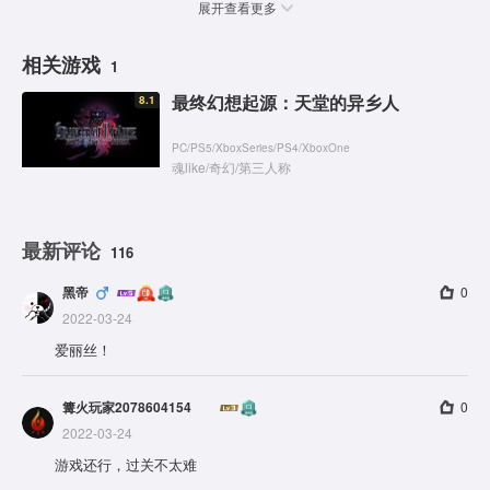
展开查看更多
相关游戏
1
最终幻想起源：天堂的异乡人
8.1
PC
/
PS5
/
XboxSeries
/
PS4
/
XboxOne
魂like
/
奇幻
/
第三人称
最新评论
116
黑帝
0
2022-03-24
爱丽丝！
篝火玩家2078604154
0
2022-03-24
游戏还行，过关不太难