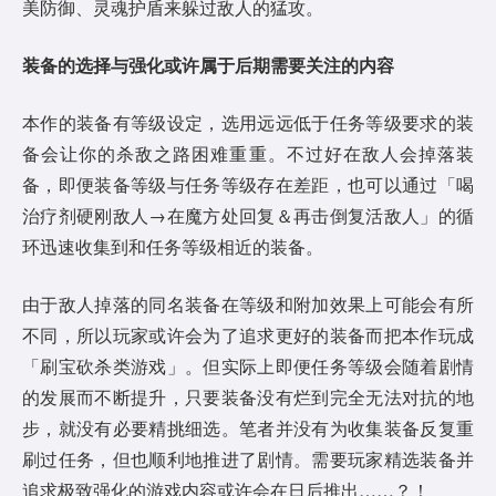
美防御、灵魂护盾来躲过敌人的猛攻。
装备
的选择与
强化
或许属于后期
需要
关注的内容
本作的装备有等级设定，选用远远低于任务等级要求的装
备会让你的杀敌之路困难重重。不过好在敌人会掉落装
备，即便装备等级与任务等级存在差距，也可以通过「喝
治疗剂硬刚敌人→在魔方处回复＆再击倒复活敌人」的循
环迅速收集到和任务等级相近的装备。
由于敌人掉落的同名装备在等级和附加效果上可能会有所
不同，所以玩家或许会为了追求更好的装备而把本作玩成
「刷宝砍杀类游戏」。但实际上即便任务等级会随着剧情
的发展而不断提升，只要装备没有烂到完全无法对抗的地
步，就没有必要精挑细选。笔者并没有为收集装备反复重
刷过任务，但也顺利地推进了剧情。需要玩家精选装备并
追求极致强化的游戏内容或许会在日后推出……？！