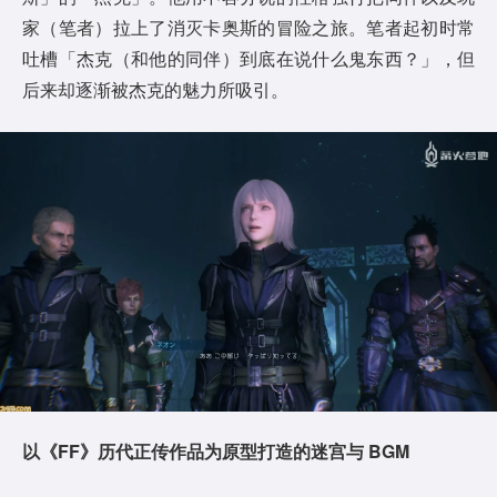
家（笔者）拉上了消灭卡奥斯的冒险之旅。笔者起初时常
吐槽「杰克（和他的同伴）到底在说什么鬼东西？」，但
后来却逐渐被杰克的魅力所吸引。
以
《FF》
历代正传作品为原型打造的
迷宫
与 BGM