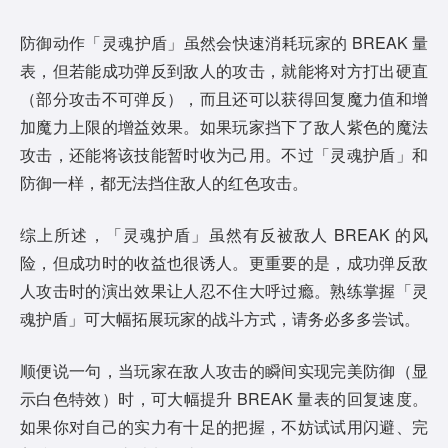
防御动作「灵魂护盾」虽然会快速消耗玩家的 BREAK 量
表，但若能成功弹反到敌人的攻击，就能将对方打出硬直
（部分攻击不可弹反），而且还可以获得回复魔力值和增
加魔力上限的增益效果。如果玩家挡下了敌人紫色的魔法
攻击，还能将该技能暂时收为己用。不过「灵魂护盾」和
防御一样，都无法挡住敌人的红色攻击。
综上所述，「灵魂护盾」虽然有反被敌人 BREAK 的风
险，但成功时的收益也很诱人。更重要的是，成功弹反敌
人攻击时的演出效果让人忍不住大呼过瘾。熟练掌握「灵
魂护盾」可大幅拓展玩家的战斗方式，请务必多多尝试。
顺便说一句，当玩家在敌人攻击的瞬间实现完美防御（显
示白色特效）时，可大幅提升 BREAK 量表的回复速度。
如果你对自己的实力有十足的把握，不妨试试用闪避、完