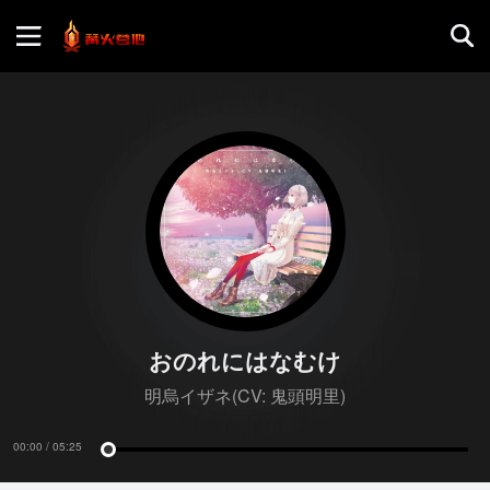
首页
游戏评测
地图攻略
おのれにはなむけ
明烏イザネ(CV: 鬼頭明里)
00
:
00
05
:
25