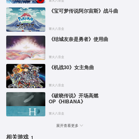
篝火八音盒
《宝可梦传说阿尔宙斯》战斗曲
篝火八音盒
《结城友奈是勇者》使用曲
篝火八音盒
《机战30》女主角曲
篝火八音盒
《破晓传说》开场高燃
OP《HIBANA》
篝火八音盒
展开查看更多
相关游戏
1