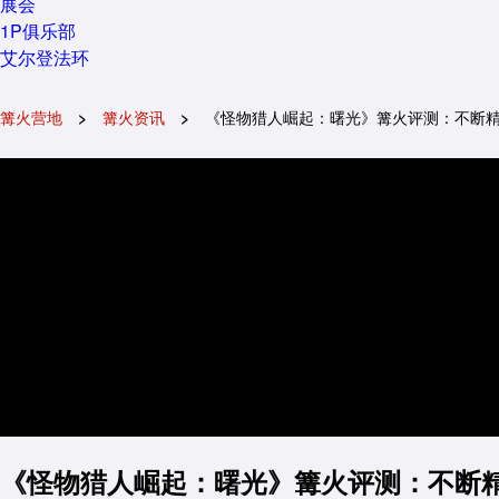
展会
1P俱乐部
艾尔登法环
篝火营地
篝火资讯
《怪物猎人崛起：曙光》篝火评测：不断
《怪物猎人崛起：曙光》篝火评测：不断