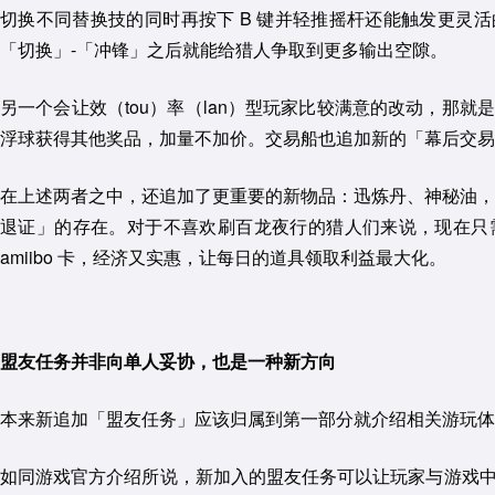
切换不同替换技的同时再按下 B 键并轻推摇杆还能触发更灵
「切换」-「冲锋」之后就能给猎人争取到更多输出空隙。
另一个会让效（tou）率（lan）型玩家比较满意的改动，那就
浮球获得其他奖品，加量不加价。交易船也追加新的「幕后交易
在上述两者之中，还追加了更重要的新物品：迅炼丹、神秘油，
退证」的存在。对于不喜欢刷百龙夜行的猎人们来说，现在只
amiibo 卡，经济又实惠，让每日的道具领取利益最大化。
盟友任务并非向单人妥协，也是一种新方向
本来新追加「盟友任务」应该归属到第一部分就介绍相关游玩体
如同游戏官方介绍所说，新加入的盟友任务可以让玩家与游戏中