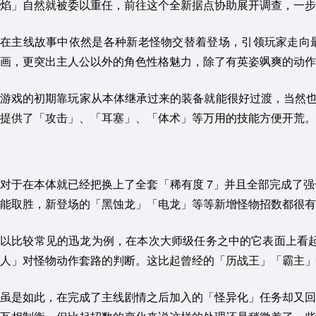
焰」自然就被委以重任，前往这个全新据点协助展开调查，一步
在主线故事中依然是各种新老怪物交替着登场，引领玩家走向最
画，更突出主人公以外的角色性格魅力，除了有英姿飒爽的动作
游戏的初期靠玩家从本体继承过来的装备就能很好过渡，当然也考
提供了「攻击」、「耳塞」、「体术」等万用的技能方便开荒。
对于在本体就已经把换上了全套「稀有度 7」并且全部完成了
能取胜，新登场的「黑蚀龙」「电龙」等等新增怪物招数都很有
以比较常见的迅龙为例，在本次大师级任务之中的它表面上看
人」对怪物动作套路的判断。这比起曾经的「历战王」「霸主」
虽是如此，在完成了主线剧情之后加入的「怪异化」任务却又回到