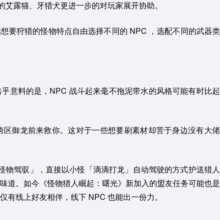
行的艾露猫、牙猎犬更进一步的对玩家展开协助。
想要狩猎的怪物特点自由选择不同的 NPC ，选配不同的武器类
出乎意料的是，NPC 战斗起来毫不拖泥带水的风格可能有时比起
跨区御龙前来救你。这对于一些想要刷素材却苦于身边没有大佬
「怪物驾驭」，直接以小怪「滴滴打龙」自动驾驶的方式护送猎人
味道。如今《怪物猎人崛起：曙光》新加入的盟友任务可能也是
仅有线上好友相伴，线下 NPC 也能出一份力。