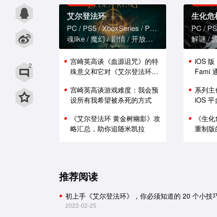
艾尔登法环
生化危
PC
PS5
XboxSeries
PS4
XboxOne
PC
PS
魂like
魔幻
剧情
开放世界
解谜
用微信扫描二维码
宫崎英高谈《血源诅咒》的特
iOS 
2
殊意义和它对《艾尔登法环》
Fam
用QQ扫描二维码
的影响
能表现
宫崎英高谈游戏难度：我会预
系列主
设所有我希望被杀死的方式
iOS
《艾尔登法环 黄金树幽影》攻
《生化
略汇总，助你追随米凯拉
重制版
推荐阅读
初上手《艾尔登法环》，你必须知道的 20 个小技
2022-02-25