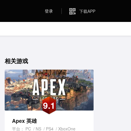
登录
下载APP
相关游戏
9.1
Apex 英雄
平台：
PC
NS
PS4
XboxOne