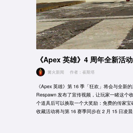
C
D
/
P
L
r
o
o
a
u
u
g
d
《Apex 英雄》4 周年全新活
r
e
e
d
r
r
s
:
s
0
:
%
篝火新闻
作者：崔斯塔
r
a
0
%
e
t
《Apex 英雄》第 16 季「狂欢」将会与全新
n
i
Respawn 发布了宣传视频，让玩家一睹这
t
o
个道具后可以换取一个大奖励：免费的传家宝
T
n
收藏活动将与第 16 赛季同步在 2 月 15 日凌晨
i
T
m
i