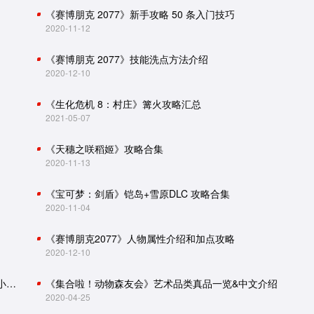
《赛博朋克 2077》新手攻略 50 条入门技巧
2020-11-12
《赛博朋克 2077》技能洗点方法介绍
2020-12-10
《生化危机 8：村庄》篝火攻略汇总
2021-05-07
《天穗之咲稻姬》攻略合集
2020-11-13
《宝可梦：剑盾》铠岛+雪原DLC 攻略合集
2020-11-04
《赛博朋克2077》人物属性介绍和加点攻略
2020-12-10
怪物猎人世界：冰原攻略（主线流程、怪物肉质、小技巧）
《集合啦！动物森友会》艺术品类真品一览&中文介绍
2020-04-25