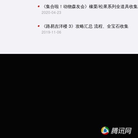
《集合啦！动物森友会》橡栗/松果系列全道具收集
2020-04-23
《路易吉洋楼 3》攻略汇总 流程、全宝石收集
2019-11-06