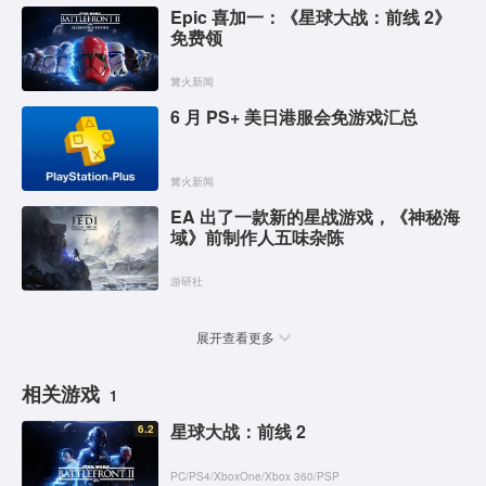
Epic 喜加一：《星球大战：前线 2》
免费领
篝火新闻
6 月 PS+ 美日港服会免游戏汇总
篝火新闻
EA 出了一款新的星战游戏，《神秘海
域》前制作人五味杂陈
游研社
展开查看更多
相关游戏
1
星球大战：前线 2
6.2
PC
/
PS4
/
XboxOne
/
Xbox 360
/
PSP