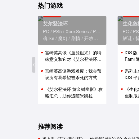
热门游戏
艾尔登法环
生化危
PC
PS5
XboxSeries
PS4
XboxOne
PC
PS
魂like
魔幻
剧情
开放世界
解谜
宫崎英高谈《血源诅咒》的特
iOS 
殊意义和它对《艾尔登法环》
Fam
的影响
能表现
宫崎英高谈游戏难度：我会预
系列主
设所有我希望被杀死的方式
iOS
《艾尔登法环 黄金树幽影》攻
《生化
略汇总，助你追随米凯拉
重制版
推荐阅读
初上手《艾尔登法环》，你必须知道的 20 个小技