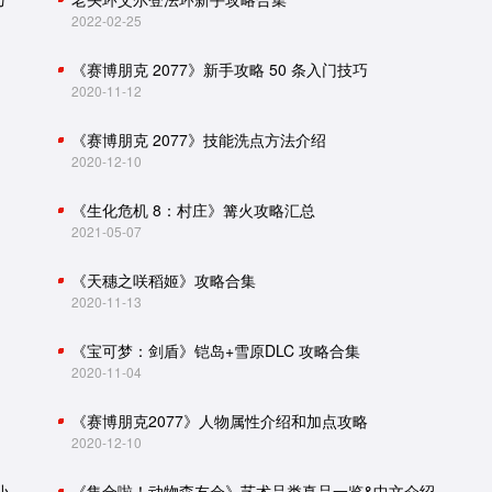
2022-02-25
《赛博朋克 2077》新手攻略 50 条入门技巧
2020-11-12
《赛博朋克 2077》技能洗点方法介绍
2020-12-10
《生化危机 8：村庄》篝火攻略汇总
2021-05-07
《天穗之咲稻姬》攻略合集
2020-11-13
《宝可梦：剑盾》铠岛+雪原DLC 攻略合集
2020-11-04
《赛博朋克2077》人物属性介绍和加点攻略
2020-12-10
怪物猎人世界：冰原攻略（主线流程、怪物肉质、小技巧）
《集合啦！动物森友会》艺术品类真品一览&中文介绍