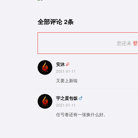
全部评论
2条
您还未
登
安沐
2021-01-11
又要上新啦
宇之蛋包饭
2021-01-11
任亏卷还有一张换什么好。