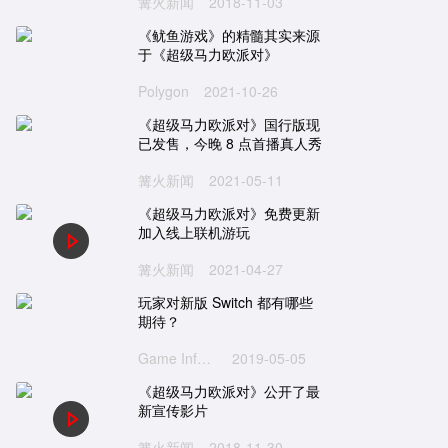
篝火新闻
2018-11-03
《鱿鱼游戏》的精髓其实来源
于《超级马力欧派对》
宝可梦传说 阿尔宙斯
刺客信条：英灵殿
Polygon
2021-10-26
One
NS
PC
PS5
XboxSeries
PS4
克
日式
探索
狩猎
神话
剧情
养成
第三人称
3A大作
冒险
开放世界
历史
潜入
《超级马力欧派对》国行版现
已发售，今晚 8 点首播真人秀
《宝可梦 朱／紫》Polygon 评
《刺客信条 英灵殿》x《怪
篝火新闻
2021-05-11
测：不进反退
猎人 世界》联动宣传片公
《超级马力欧派对》免费更新
《宝可梦 朱／紫》需要配音
育碧证实《刺客信条：英灵
加入线上联机游玩
吗？
殿》12 月 6 日将重返 Stea
篝火新闻
2021-04-27
平台
匡威与《宝可梦》推出四款日
9 月 13 日 ~ 9 月 19 日 Xb
玩家对新版 Switch 都有哪些
本限定联名球鞋
金会员游戏促销阵容公布
期待？
Game Informer
2019-05-05
《超级马力欧派对》公开了最
新宣传影片
篝火新闻
2018-11-30