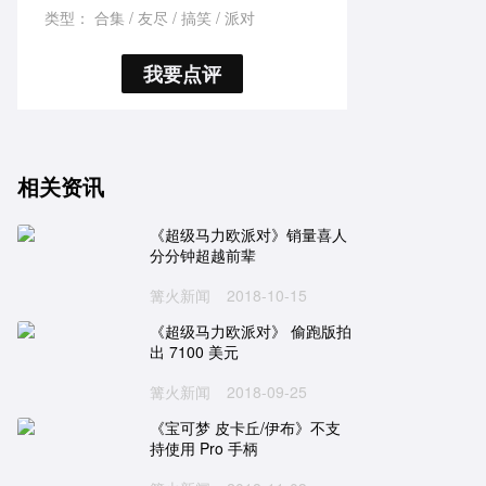
类型：
合集
友尽
搞笑
派对
我要点评
相关资讯
《超级马力欧派对》销量喜人
分分钟超越前辈
篝火新闻
2018-10-15
《超级马力欧派对》 偷跑版拍
出 7100 美元
篝火新闻
2018-09-25
《宝可梦 皮卡丘/伊布》不支
持使用 Pro 手柄