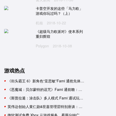
卡普空开发的这些「马力欧」
游戏你玩过吗？（上）
机核
2018-10-22
《超级马力欧派对》使本系列
重归辉煌
Polygon
2018-10-08
游戏热点
《街头霸王 6》新角色“亚思敏”Fami 通抢先体验报告
《恶魔城：贝尔蒙特的诅咒》Fami 通前瞻：要素杂糅的新生《恶魔城》
《斯普拉遁：涂击队》多人模式 Fami 通试玩：与好友并肩推进故事
英伟达创始人黄仁勋&世嘉管理层特别座谈：一次改变命运的邂逅
微软测试免费 Xbox 云游戏服务，看两分钟广告可用一小时