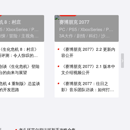
机 8：村庄
赛博朋克 2077
5
XboxSeries
PS4
XboxOne
PC
PS5
XboxSeries
PS4
Xbox
惊悚
冒险
主视角
恐怖
3A大作
剧情
科幻
沙盒
赛博朋
版《生化危机 8：村庄》
《赛博朋克 2077》2.2 更新内
i 通评测：令人惊叹的性
容公开
创谈《生化危机》登陆
《赛博朋克 2077》2.1 版本中
 平台的由来与展望
文介绍视频公开
危机 4 重制版》总监谈
《赛博朋克 2077：往日之
的开发思路
影》音乐团队访谈：如何打造
谍战原声带
巧
老头环艾尔登法环新手攻略合集