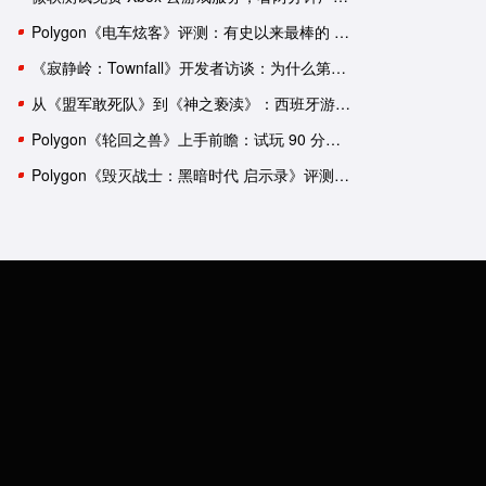
Polygon《电车炫客》评测：有史以来最棒的 3D 索尼克游戏！
《寂静岭：Townfall》开发者访谈：为什么第一人称比第三人称恐怖
从《盟军敢死队》到《神之亵渎》：西班牙游戏工作室盘点
Polygon《轮回之兽》上手前瞻：试玩 90 分钟后，我依然有一肚子疑惑
Polygon《毁灭战士：黑暗时代 启示录》评测：轰轰烈烈的谢幕演出？