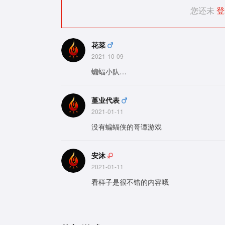
您还未
登
花菜
2021-10-09
蝙蝠小队…
堇业代表
2021-01-11
没有蝙蝠侠的哥谭游戏
安沐
2021-01-11
看样子是很不错的内容哦