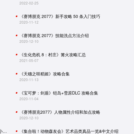
2022-02-25
《赛博朋克 2077》新手攻略 50 条入门技巧
2020-11-12
《赛博朋克 2077》技能洗点方法介绍
2020-12-10
《生化危机 8：村庄》篝火攻略汇总
2021-05-07
《天穗之咲稻姬》攻略合集
2020-11-13
《宝可梦：剑盾》铠岛+雪原DLC 攻略合集
2020-11-04
《赛博朋克2077》人物属性介绍和加点攻略
2020-12-10
怪物猎人世界：冰原攻略（主线流程、怪物肉质、小技巧）
《集合啦！动物森友会》艺术品类真品一览&中文介绍