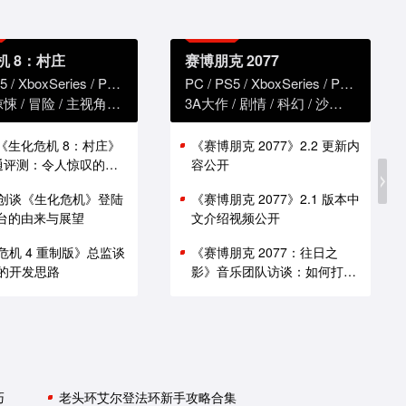
机 8：村庄
赛博朋克 2077
5
XboxSeries
PS4
XboxOne
PC
PS5
XboxSeries
PS4
Xbox
惊悚
冒险
主视角
恐怖
3A大作
剧情
科幻
沙盒
赛博朋
版《生化危机 8：村庄》
《赛博朋克 2077》2.2 更新内
i 通评测：令人惊叹的性
容公开
创谈《生化危机》登陆
《赛博朋克 2077》2.1 版本中
 平台的由来与展望
文介绍视频公开
危机 4 重制版》总监谈
《赛博朋克 2077：往日之
的开发思路
影》音乐团队访谈：如何打造
谍战原声带
巧
老头环艾尔登法环新手攻略合集