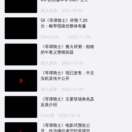
篝火新闻
2021-09-01
GI《哥谭骑士》评测 7.25
分：略带瑕疵但整体有趣
Game Informer
2022-11-06
《哥谭骑士》篝火评测：粗糙
的午夜义警模拟器
篝火原创
2022-10-26
《哥谭骑士》现已发售，中文
实机宣传片公开
篝火新闻
2022-10-22
《哥谭骑士》主要登场角色及
反派介绍
Fami通
2022-10-19
《哥谭骑士》电影式预告公
开，作为继任者守护哥谭市