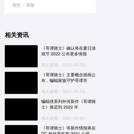
类型：
冒险
相关资讯
《哥谭骑士》确认将在夏日游
戏节 2022 公布更多情报
篝火新闻
2022-06-03
《哥谭骑士》主要概念插画公
布，蝙蝠家族守护哥谭市
篝火新闻
2021-09-04
蝙蝠侠系列外传新作《哥谭骑
士》推迟到 2022 年
篝火新闻
2021-03-20
《哥谭骑士》等新作情报将在
DC 粉丝嘉年华 2021 公开