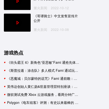
篝火新闻
2022-10-12
《哥谭骑士》中文发售宣传片
宝可梦传说 阿尔宙斯
刺客信条：英灵殿
公开
One
NS
PC
PS5
XboxSeries
PS4
克
日式
探索
狩猎
神话
剧情
养成
第三人称
3A大作
冒险
开放世界
历史
潜入
篝火新闻
2022-10-08
《宝可梦 朱／紫》Polygon 评
《刺客信条 英灵殿》x《怪
测：不进反退
猎人 世界》联动宣传片公
游戏热点
《宝可梦 朱／紫》需要配音
育碧证实《刺客信条：英灵
吗？
殿》12 月 6 日将重返 Stea
《街头霸王 6》新角色“亚思敏”Fami 通抢先体验报告
平台
匡威与《宝可梦》推出四款日
9 月 13 日 ~ 9 月 19 日 Xb
《斯普拉遁：涂击队》多人模式 Fami 通试玩：与好友并肩推进故事
本限定联名球鞋
金会员游戏促销阵容公布
《恶魔城：贝尔蒙特的诅咒》Fami 通前瞻：要素杂糅的新生《恶魔城》
英伟达创始人黄仁勋&世嘉管理层特别座谈：一次改变命运的邂逅
微软测试免费 Xbox 云游戏服务，看两分钟广告可用一小时
Polygon《电车炫客》评测：有史以来最棒的 3D 索尼克游戏！