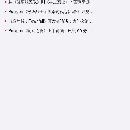
从《盟军敢死队》到《神之亵渎》：西班牙游戏工作室盘点
Polygon《毁灭战士：黑暗时代 启示录》评测：轰轰烈烈的谢幕演出？
《寂静岭：Townfall》开发者访谈：为什么第一人称比第三人称恐怖
Polygon《轮回之兽》上手前瞻：试玩 90 分钟后，我依然有一肚子疑惑