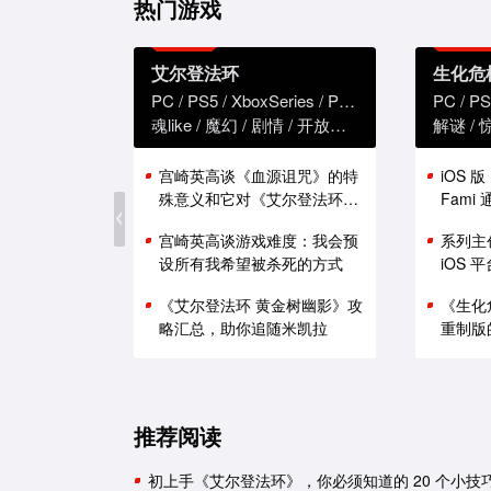
热门游戏
艾尔登法环
生化危
PC
PS5
XboxSeries
PS4
XboxOne
PC
PS
魂like
魔幻
剧情
开放世界
解谜
宫崎英高谈《血源诅咒》的特
iOS 
殊意义和它对《艾尔登法环》
Fam
的影响
能表现
宫崎英高谈游戏难度：我会预
系列主
设所有我希望被杀死的方式
iOS
《艾尔登法环 黄金树幽影》攻
《生化
略汇总，助你追随米凯拉
重制版
推荐阅读
初上手《艾尔登法环》，你必须知道的 20 个小技