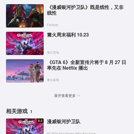
《漫威银河护卫队》既是线性，又非
线性
Fanbyte
篝火周末福利 10.23
篝火营地
《GTA 6》全新宣传片将于 8 月 27 日
率先在 Netflix 播出
篝火新闻
展开查看更多
相关游戏
1
漫威银河护卫队
8.2
PC
/
PS5
/
XboxSeries
/
PS4
/
XboxOne