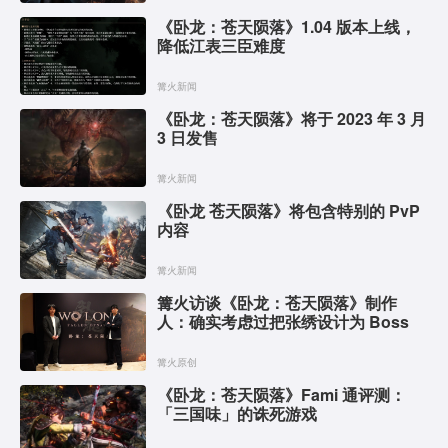
《卧龙：苍天陨落》1.04 版本上线，
降低江表三臣难度
篝火新闻
《卧龙：苍天陨落》将于 2023 年 3 月
3 日发售
篝火新闻
《卧龙 苍天陨落》将包含特别的 PvP
内容
篝火新闻
篝火访谈《卧龙：苍天陨落》制作
人：确实考虑过把张绣设计为 Boss
篝火原创
《卧龙：苍天陨落》Fami 通评测：
「三国味」的诛死游戏