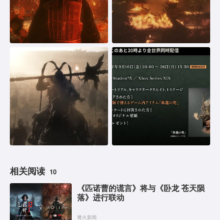
相关阅读
10
《匹诺曹的谎言》将与《卧龙 苍天陨
落》进行联动
篝火新闻