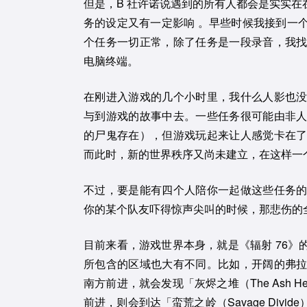
但是，B 社许诺说遇到的所有人都会是实实
务的设定又有一定影响 。早些时候我接到一
个任务一切正常，除了任务是一段录音，我
电脑终端。
在刚进入游戏的几个小时里，我什么人影也
与到游戏的故事中去。一些任务很可能由非
的尸鬼存在），但游戏玩起来让人感觉卡在
而此时，新的世界秩序又尚未建立，在这样一
不过，要是能有四个人陪你一起做这些任务
你的某个队友吓得惊声尖叫的时候，那悲伤的
目前来看，游戏世界本身，就是《辐射 76
所包含的区域也大有不同。比如，开阔的弗
南方前进，就会发现「灰烬之堆（The Ash
前进，则会到达「蛮荒之岭（Savage Div