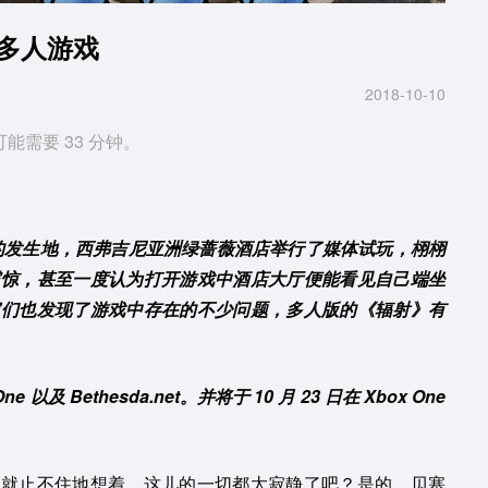
的多人游戏
2018-10-10
可能需要 33 分钟。
》的发生地，西弗吉尼亚洲绿蔷薇酒店举行了媒体试玩，栩栩
震惊，甚至一度认为打开游戏中酒店大厅便能看见自己端坐
家们也发现了游戏中存在的不少问题，多人版的《辐射》有
ne 以及 Bethesda.net。并将于 10 月 23 日在 Xbox One
我就止不住地想着，这儿的一切都太寂静了吧？是的，贝塞