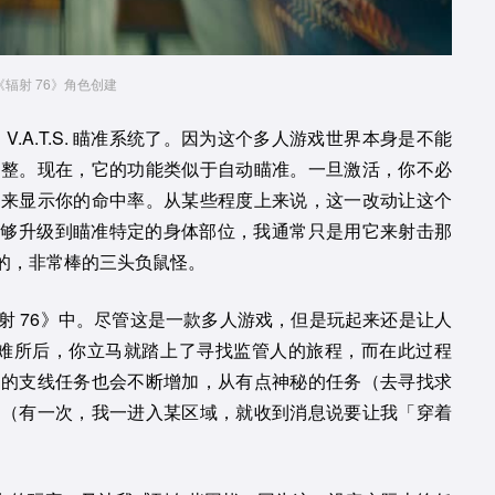
V
i
《辐射 76》角色创建
d
.A.T.S. 瞄准系统了。因为这个多人游戏世界本身是不能
调整。现在，它的功能类似于自动瞄准。一旦激活，你不必
e
比来显示你的命中率。从某些程度上来说，这一改动让这个
 系统能够升级到瞄准特定的身体部位，我通常只是用它来射击那
o
的，非常棒的三头负鼠怪。
射 76》中。尽管这是一款多人游戏，但是玩起来还是让人
号避难所后，你立马就踏上了寻找监管人的旅程，而在此过程
戏的支线任务也会不断增加，从有点神秘的任务（去寻找求
务（有一次，我一进入某区域，就收到消息说要让我「穿着