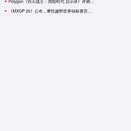
Polygon《毁灭战士：黑暗时代 启示录》评测：轰轰烈烈的谢幕演出？
《MXGP 26》公布，摩托越野世界锦标赛官方游戏回归