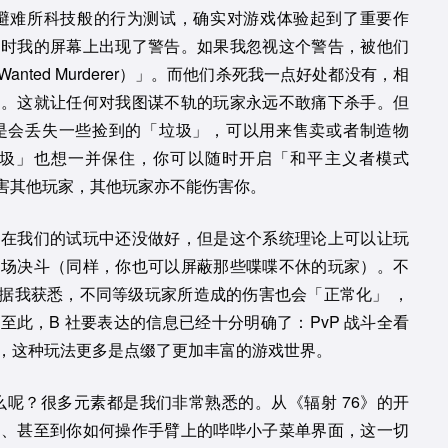
如避难所科技般的行为测试，确实对游戏体验起到了重要作
此时我的屏幕上出现了警告。如果我忽视这个警告，被他们
ted Murderer）」。而他们杀死我一点好处都没有，相
捕。这就让任何对我图谋不轨的玩家永远不敢痛下杀手。但
是会丢失一些捡到的「垃圾」，可以用来售卖或者制造物
圾」也想一并保住，你可以随时开启「和平主义者模式
不能伤害其他玩家，其他玩家亦不能伤害你。
统在我们的试玩中还没做好，但是这个系统理论上可以让玩
一场决斗（同样，你也可以屏蔽那些喋喋不休的玩家）。不
是据我获悉，不同等级玩家所造成的伤害也会「正常化」 ，
此，B 社要表达的信息已经十分明确了：PvP 战斗全看
题，这种玩法更多是点缀了更加丰富的游戏世界。
么呢？很多元素都是我们非常熟悉的。从《辐射 76》的开
验、甚至到你如何操作手臂上的哔哔小子菜单界面，这一切