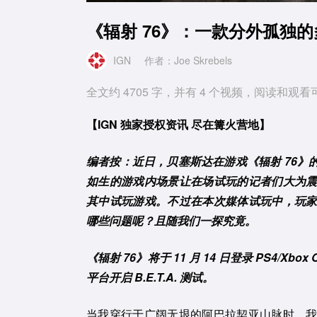
《辐射 76》：一款分外孤独
IGN
作者：Joe Skrebels
全文约 4705 字，并有 4 个视频，阅读和观看
【IGN 独家授权资讯 尽在篝火营地】
编者按：近日，贝塞斯达在游戏《辐射 76
如生的游戏内场景让在场试玩的记者们大为
其中试玩游戏。不过在本次媒体试玩中，玩
哪些问题呢？且随我们一探究竟。
《辐射 76》将于 11 月 14 日登录 PS4/Xbox O
平台开启 B.E.T.A. 测试。
当我穿行于广阔无垠的阿巴拉契亚山脉时，