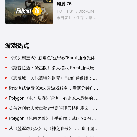
5.3
辐射 76
PC
/
PS4
/
XboxOne
末日废土
/
生存
/
蒸汽朋克
游戏热点
《街头霸王 6》新角色“亚思敏”Fami 通抢先体验报告
《斯普拉遁：涂击队》多人模式 Fami 通试玩：与好友并肩推进故事
《恶魔城：贝尔蒙特的诅咒》Fami 通前瞻：要素杂糅的新生《恶魔城》
微软测试免费 Xbox 云游戏服务，看两分钟广告可用一小时
Polygon《电车炫客》评测：有史以来最棒的 3D 索尼克游戏！
英伟达创始人黄仁勋&世嘉管理层特别座谈：一次改变命运的邂逅
Polygon《轮回之兽》上手前瞻：试玩 90 分钟后，我依然有一肚子疑惑
从《盟军敢死队》到《神之亵渎》：西班牙游戏工作室盘点