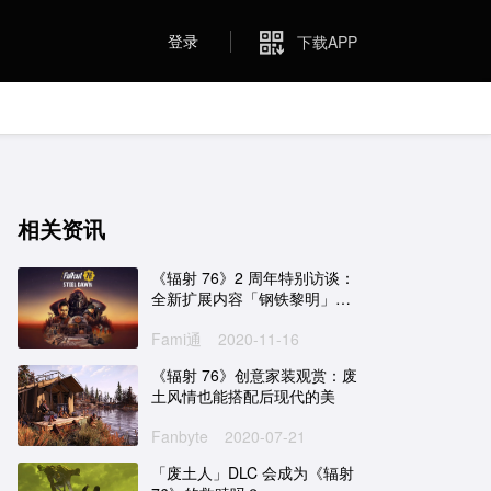
登录
下载APP
相关资讯
《辐射 76》2 周年特别访谈：
全新扩展内容「钢铁黎明」已
蓄势待发
Fami通
2020-11-16
《辐射 76》创意家装观赏：废
土风情也能搭配后现代的美
Fanbyte
2020-07-21
「废土人」DLC 会成为《辐射