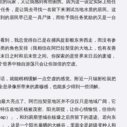
在在的玩家，又让我感到有些困扰。因为这一设定实际上给任
个任务，是让我去寻找一名留下来测试当地水质的居民。这
找到的居民早已是一具尸体，而给予我任务奖励的又是一台
没看到，我总觉得自己是在捕风捉影般东奔西走，而没有参
人类的角色安排（我相信在阿巴拉契亚的大地上，也有友善
了末日之时和后末世之间。你探索的是世界末日后的废墟，
个世界中独自游荡只会让你加倍的空虚。
的话，就能稍稍缓解一点空虚的感觉。附近一只辐射松鼠把
全息录像所带来的肃穆感，也能多少得到一些消解。
》的最大亮点了。阿巴拉契亚地区并不仅仅只是地域广阔，它
拉特伍兹地区植被茂密、阳光斑驳，让你心情愉悦，但你向
 Heap）」，和刘易斯堡城在核爆之后所留下的遗迹。若向东
ide）」，这是一个阳光暴晒的大峡谷，里面全是超级变种人和