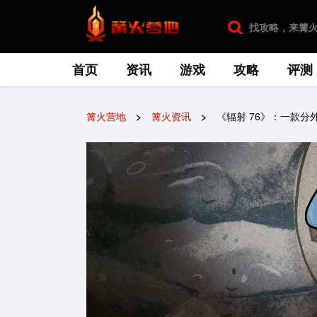
首页
资讯
游戏
攻略
评测
篝火营地
篝火资讯
《辐射 76》：一款分