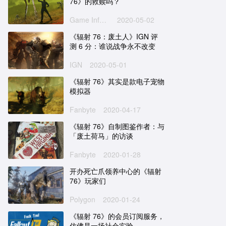
76》的救赎吗？
Game Informer
2020-05-02
《辐射 76：废土人》IGN 评
测 6 分：谁说战争永不改变
IGN
2020-05-01
《辐射 76》其实是款电子宠物
模拟器
Fanbyte
2020-04-17
《辐射 76》自制图鉴作者：与
「废土荷马」的访谈
Fanbyte
2020-01-28
开办死亡爪领养中心的《辐射
76》玩家们
Polygon
2020-01-24
《辐射 76》的会员订阅服务，
仿佛是一场社会实验