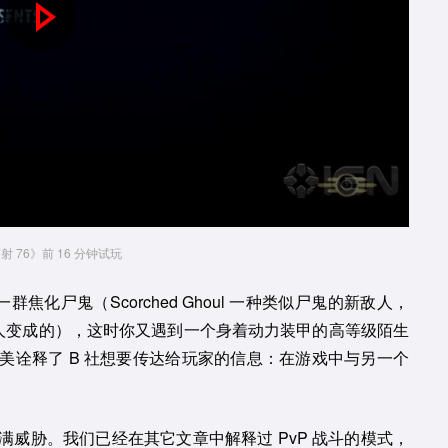
P
l
a
y
V
i
射 76》前 16 分钟试玩
d
焦化尸鬼（Scorched Ghoul 一种类似尸鬼的新敌人，
的人变成的），这时你又遇到一个身着动力装甲的高等级陌生
e
美诠释了 B 社想要传达给玩家的信息：在游戏中与另一个
o
威胁。我们已经在其它文章中解释过 PvP 战斗的模式，