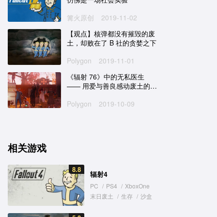
篝火原创
2019-11-02
【观点】核弹都没有摧毁的废
土，却败在了 B 社的贪婪之下
Polygon
2019-11-01
《辐射 76》中的无私医生
—— 用爱与善良感动废土的真
英雄
Polygon
2019-10-09
相关游戏
8.8
辐射4
PC
/
PS4
/
XboxOne
末日废土
/
生存
/
沙盒