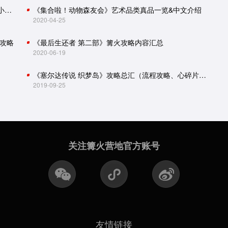
怪物猎人世界：冰原攻略（主线流程、怪物肉质、小技巧）
《集合啦！动物森友会》艺术品类真品一览&中文介绍
2020-04-25
攻略
《最后生还者 第二部》篝火攻略内容汇总
2020-06-19
《塞尔达传说 织梦岛》攻略总汇（流程攻略、心碎片、贝壳收集）
2019-09-25
关注篝火营地官方账号
友情链接