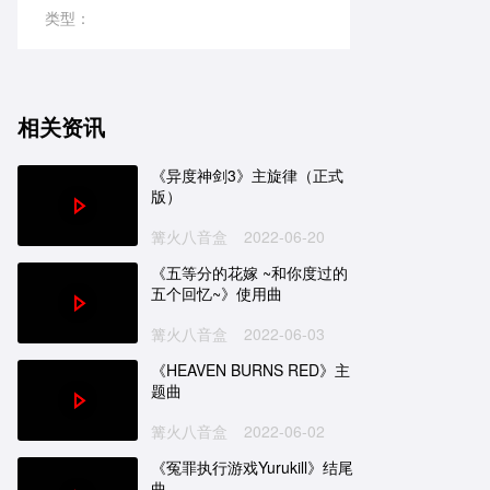
类型：
相关资讯
《异度神剑3》主旋律（正式
版）
篝火八音盒
2022-06-20
《五等分的花嫁 ~和你度过的
五个回忆~》使用曲
篝火八音盒
2022-06-03
《HEAVEN BURNS RED》主
题曲
篝火八音盒
2022-06-02
《冤罪执行游戏Yurukill》结尾
曲