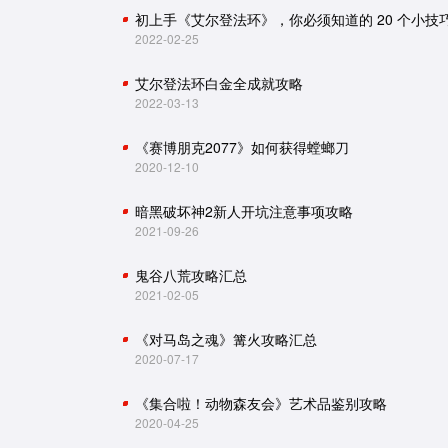
初上手《艾尔登法环》，你必须知道的 20 个小技
2022-02-25
艾尔登法环白金全成就攻略
2022-03-13
《赛博朋克2077》如何获得螳螂刀
2020-12-10
暗黑破坏神2新人开坑注意事项攻略
2021-09-26
鬼谷八荒攻略汇总
2021-02-05
《对马岛之魂》篝火攻略汇总
2020-07-17
《集合啦！动物森友会》艺术品鉴别攻略
2020-04-25