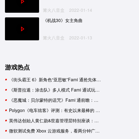
篝火八音盒
2022-01-14
《机战30》女主角曲
篝火八音盒
2022-01-13
游戏热点
《街头霸王 6》新角色“亚思敏”Fami 通抢先体验报告
《斯普拉遁：涂击队》多人模式 Fami 通试玩：与好友并肩推进故事
《恶魔城：贝尔蒙特的诅咒》Fami 通前瞻：要素杂糅的新生《恶魔城》
Polygon《电车炫客》评测：有史以来最棒的 3D 索尼克游戏！
英伟达创始人黄仁勋&世嘉管理层特别座谈：一次改变命运的邂逅
微软测试免费 Xbox 云游戏服务，看两分钟广告可用一小时