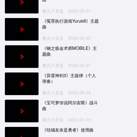
篝火八音盒
2022-05-31
《冤罪执行游戏Yurukill》主题
曲
篝火八音盒
2022-05-30
《钢之炼金术师MOBILE》主
题曲
篝火八音盒
2022-05-27
《异度神剑3》主旋律（个人
弹奏）
篝火八音盒
2022-05-24
《宝可梦传说阿尔宙斯》战斗
曲
篝火八音盒
2022-01-19
《结城友奈是勇者》使用曲