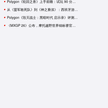
Polygon《轮回之兽》上手前瞻：试玩 90 分钟后，我依然有一肚子疑惑
从《盟军敢死队》到《神之亵渎》：西班牙游戏工作室盘点
Polygon《毁灭战士：黑暗时代 启示录》评测：轰轰烈烈的谢幕演出？
宝可梦传说 阿尔宙斯
刺客信条：英灵殿
《MXGP 26》公布，摩托越野世界锦标赛官方游戏回归
One
NS
PC
PS5
XboxSeries
PS4
克
日式
探索
狩猎
神话
剧情
养成
第三人称
3A大作
冒险
开放世界
历史
潜入
《宝可梦 朱／紫》Polygon 评
《刺客信条 英灵殿》x《怪
测：不进反退
猎人 世界》联动宣传片公
《宝可梦 朱／紫》需要配音
育碧证实《刺客信条：英灵
吗？
殿》12 月 6 日将重返 Stea
平台
匡威与《宝可梦》推出四款日
9 月 13 日 ~ 9 月 19 日 Xb
本限定联名球鞋
金会员游戏促销阵容公布