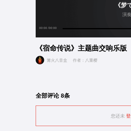
《梦
演
00
:
00
00
:
00
《宿命传说》主题曲交响乐版
篝火八音盒
作者：八重樱
全部评论
8条
您还未
登