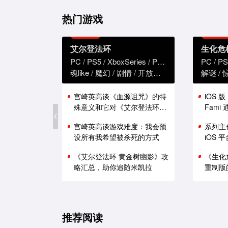
热门游戏
艾尔登法环
生化危
PC
PS5
XboxSeries
PS4
XboxOne
PC
PS
魂like
魔幻
剧情
开放世界
解谜
宫崎英高谈《血源诅咒》的特
iOS 
殊意义和它对《艾尔登法环》
Fam
的影响
能表现
宫崎英高谈游戏难度：我会预
系列主
设所有我希望被杀死的方式
iOS
《艾尔登法环 黄金树幽影》攻
《生化
略汇总，助你追随米凯拉
重制版
推荐阅读