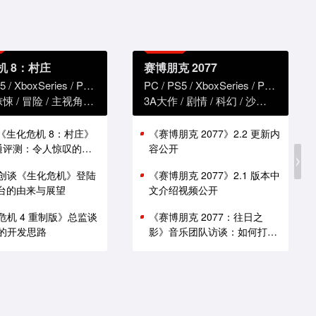
机 8：村庄
赛博朋克 2077
5
XboxSeries
PS4
XboxOne
PC
PS5
XboxSeries
PS4
Xbox
惊悚
冒险
主视角
恐怖
3A大作
剧情
科幻
沙盒
赛博朋
版《生化危机 8：村庄》
《赛博朋克 2077》2.2 更新内
i 通评测：令人惊叹的性
容公开
创谈《生化危机》登陆
《赛博朋克 2077》2.1 版本中
 平台的由来与展望
文介绍视频公开
危机 4 重制版》总监谈
《赛博朋克 2077：往日之
的开发思路
影》音乐团队访谈：如何打造
谍战原声带