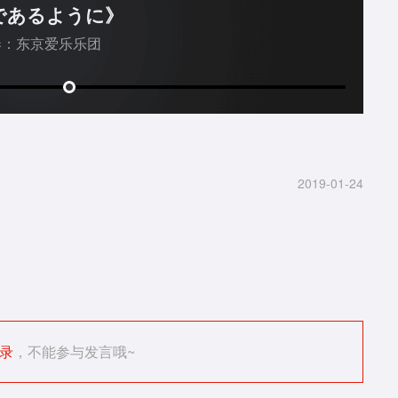
であるように》
奏：东京爱乐乐团
2019-01-24
录
，不能参与发言哦~